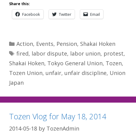
Share this:
Facebook
Twitter
Email
Categories
Action
,
Events
,
Pension
,
Shakai Hoken
Tags
fired
,
labor dispute
,
labor union
,
protest
,
Shakai Hoken
,
Tokyo General Union
,
Tozen
,
Tozen Union
,
unfair
,
unfair discipline
,
Union
Japan
Tozen Vlog for May 18, 2014
2014-05-18
by
TozenAdmin