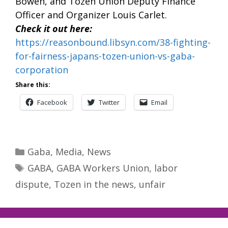
Bowen, and Tozen Union Deputy Finance
Officer and Organizer Louis Carlet.
Check it out here:
https://reasonbound.libsyn.com/38-fighting-
for-fairness-japans-tozen-union-vs-gaba-
corporation
Share this:
Facebook
Twitter
Email
Categories
Gaba
,
Media
,
News
Tags
GABA
,
GABA Workers Union
,
labor
dispute
,
Tozen in the news
,
unfair