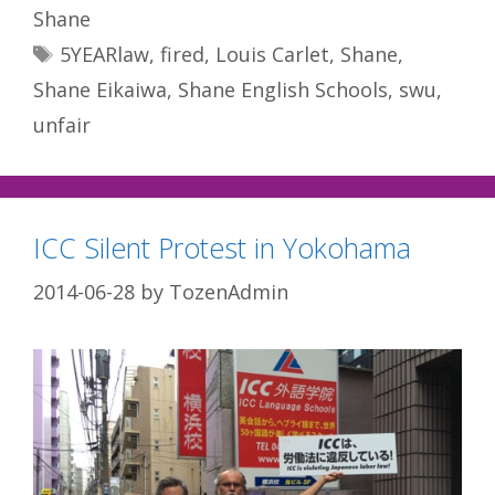
Shane
Tags
5YEARlaw
,
fired
,
Louis Carlet
,
Shane
,
Shane Eikaiwa
,
Shane English Schools
,
swu
,
unfair
ICC Silent Protest in Yokohama
2014-06-28
by
TozenAdmin