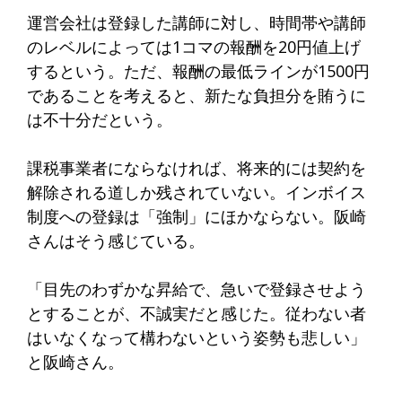
運営会社は登録した講師に対し、時間帯や講師
のレベルによっては1コマの報酬を20円値上げ
するという。ただ、報酬の最低ラインが1500円
であることを考えると、新たな負担分を賄うに
は不十分だという。
課税事業者にならなければ、将来的には契約を
解除される道しか残されていない。インボイス
制度への登録は「強制」にほかならない。阪崎
さんはそう感じている。
「目先のわずかな昇給で、急いで登録させよう
とすることが、不誠実だと感じた。従わない者
はいなくなって構わないという姿勢も悲しい」
と阪崎さん。