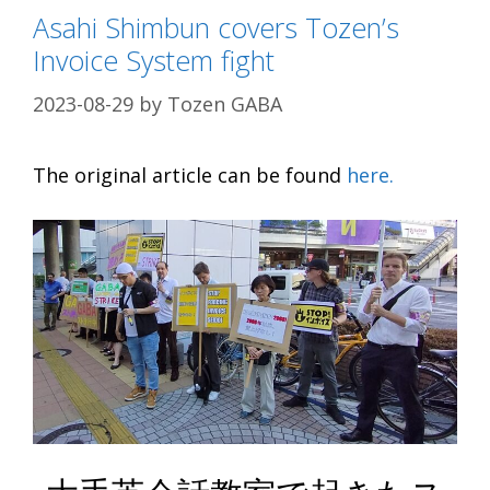
Asahi Shimbun covers Tozen’s
Invoice System fight
2023-08-29
by
Tozen GABA
The original article can be found
here.