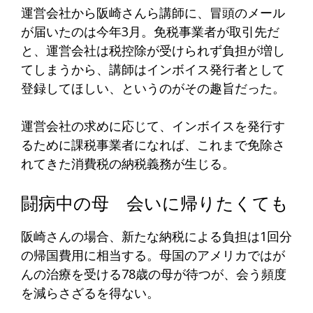
運営会社から阪崎さんら講師に、冒頭のメール
が届いたのは今年3月。免税事業者が取引先だ
と、運営会社は税控除が受けられず負担が増し
てしまうから、講師はインボイス発行者として
登録してほしい、というのがその趣旨だった。
運営会社の求めに応じて、インボイスを発行す
るために課税事業者になれば、これまで免除さ
れてきた消費税の納税義務が生じる。
闘病中の母 会いに帰りたくても
阪崎さんの場合、新たな納税による負担は1回分
の帰国費用に相当する。母国のアメリカではが
んの治療を受ける78歳の母が待つが、会う頻度
を減らさざるを得ない。