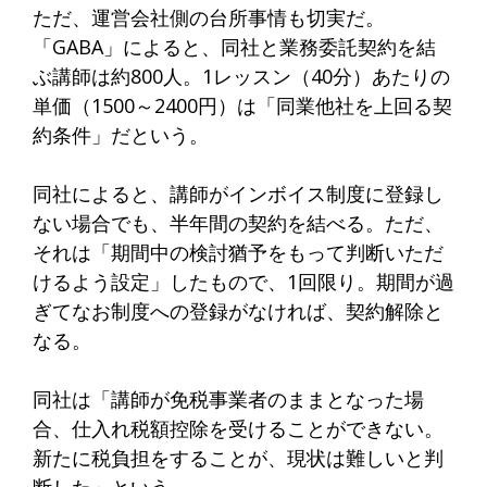
ただ、運営会社側の台所事情も切実だ。
「GABA」によると、同社と業務委託契約を結
ぶ講師は約800人。1レッスン（40分）あたりの
単価（1500～2400円）は「同業他社を上回る契
約条件」だという。
同社によると、講師がインボイス制度に登録し
ない場合でも、半年間の契約を結べる。ただ、
それは「期間中の検討猶予をもって判断いただ
けるよう設定」したもので、1回限り。期間が過
ぎてなお制度への登録がなければ、契約解除と
なる。
同社は「講師が免税事業者のままとなった場
合、仕入れ税額控除を受けることができない。
新たに税負担をすることが、現状は難しいと判
断した」という。