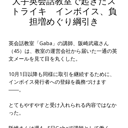
大手英会話教室で起きたス
トライキ インボイス、負
担増めぐり綱引き
英会話教室「Gaba」の講師、阪崎武蔵さん
（45）は、教室の運営会社から届いた一通の英
文メールを見て目を丸くした。
10月1日以降も同様に取引を継続するために、
インボイス発行者への登録を義務づけます
――。
とてもやすやすと受け入れられる内容ではなか
った。
阪崎さんは週4～5日Gabaで講師として働く。