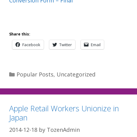
Conversion Form – Final
Share this:
Facebook
Twitter
Email
Categories
Popular Posts
,
Uncategorized
Apple Retail Workers Unionize in
Japan
2014-12-18
by
TozenAdmin