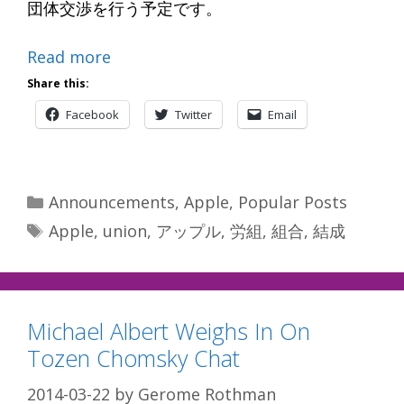
団体交渉を行う予定です。
Read more
Share this:
Facebook
Twitter
Email
Categories
Announcements
,
Apple
,
Popular Posts
Tags
Apple
,
union
,
アップル
,
労組
,
組合
,
結成
Michael Albert Weighs In On
Tozen Chomsky Chat
2014-03-22
by
Gerome Rothman