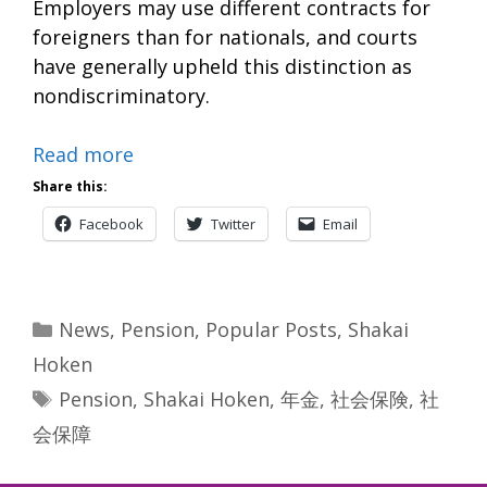
Employers may use different contracts for
foreigners than for nationals, and courts
have generally upheld this distinction as
nondiscriminatory.
Read more
Share this:
Facebook
Twitter
Email
Categories
News
,
Pension
,
Popular Posts
,
Shakai
Hoken
Tags
Pension
,
Shakai Hoken
,
年金
,
社会保険
,
社
会保障