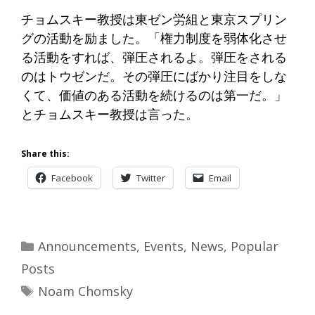
チョムスキー教授は東ゼン労組と東京スプリン
グの活動を励ました
。「権力制度を弱体化させ
る活動をすれば、弾圧されるよ。
弾圧をされる
のはトウゼンだ。その弾圧にばかり注目をしな
くて、
価値のある活動を続けるのは第一だ。」
とチョムスキー教授は言った。
Share this:
Facebook
Twitter
Email
Categories
Announcements
,
Events
,
News
,
Popular
Posts
Tags
Noam Chomsky