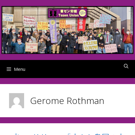
Skip
to
content
Menu
Gerome Rothman