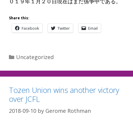
０１９年１月２０日現在はまだ係争中である。
Share this:
Facebook
Twitter
Email
Categories
Uncategorized
Tozen Union wins another victory
over JCFL
2018-09-10
by
Gerome Rothman