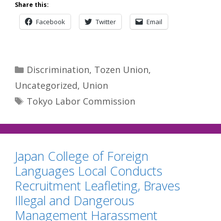
Share this:
Facebook
Twitter
Email
Categories
Discrimination
,
Tozen Union
,
Uncategorized
,
Union
Tags
Tokyo Labor Commission
Japan College of Foreign
Languages Local Conducts
Recruitment Leafleting, Braves
Illegal and Dangerous
Management Harassment