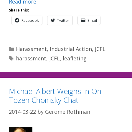
Read more
Share this:
Facebook
Twitter
Email
Categories
Harassment
,
Industrial Action
,
JCFL
Tags
harassment
,
JCFL
,
leafleting
Michael Albert Weighs In On
Tozen Chomsky Chat
2014-03-22
by
Gerome Rothman