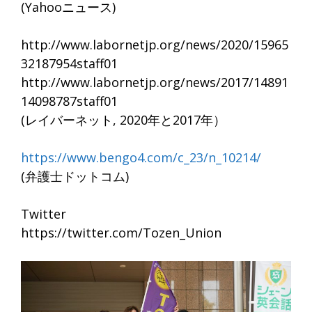
(Yahooニュース)
http://www.labornetjp.org/news/2020/15965
32187954staff01
http://www.labornetjp.org/news/2017/14891
14098787staff01
(レイバーネット, 2020年と2017年）
https://www.bengo4.com/c_23/n_10214/
(弁護士ドットコム)
Twitter
https://twitter.com/Tozen_Union