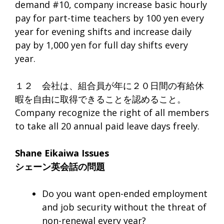
demand #10, company increase basic hourly
pay for part-time teachers by 100 yen every
year for evening shifts and increase daily
pay by 1,000 yen for full day shifts every
year.
１２ 会社は、組合員が年に２０日間の有給休
暇を自由に取得できることを認めること。
Company recognize the right of all members
to take all 20 annual paid leave days freely.
Shane Eikaiwa Issues
シェーン英会話の問題
Do you want open-ended employment
and job security without the threat of
non-renewal every year?