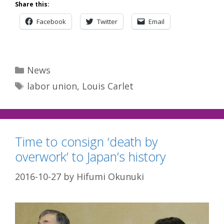
Share this:
Facebook
Twitter
Email
Categories
News
Tags
labor union
,
Louis Carlet
Time to consign ‘death by
overwork’ to Japan’s history
2016-10-27
by
Hifumi Okunuki