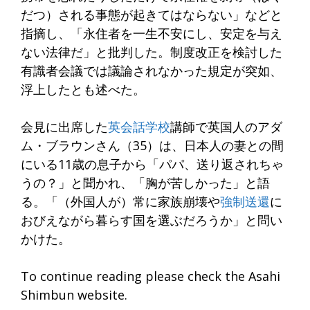
だつ）される事態が起きてはならない」などと
指摘し、「永住者を一生不安にし、安定を与え
ない法律だ」と批判した。制度改正を検討した
有識者会議では議論されなかった規定が突如、
浮上したとも述べた。
会見に出席した
英会話学校
講師で英国人のアダ
ム・ブラウンさん（35）は、日本人の妻との間
にいる11歳の息子から「パパ、送り返されちゃ
うの？」と聞かれ、「胸が苦しかった」と語
る。「（外国人が）常に家族崩壊や
強制送還
に
おびえながら暮らす国を選ぶだろうか」と問い
かけた。
To continue reading please check the Asahi
Shimbun website.