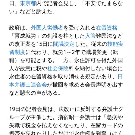
日、
東京都
内で記者会見し、「不安でたまらな
い」などと訴えた。
政府は、
外国人労働者
を受け入れる
在留資格
「育成就労」の創設を柱とした
入管
難民法など
の改正案を15日に
閣議決定
した。従来の
技能実
習制度
に代わり、就労1～2年で職場変更（転
籍）を可能とする。一方、永住許可を得た外国
人が故意に税や
社会保険
料を納付しない場合に
永住者の在留資格を取り消せる規定があり、
日
本弁護士連合会
が撤回を求める会長声明を出す
など懸念の声がある。
19日の記者会見は、法改正に反対する弁護士グ
ループが主催した。指宿昭一弁護士は「急病や
失職で税金を払えなくなったり、在留カードの
携帯を忘れたりしただけで永住権を剝奪（はく