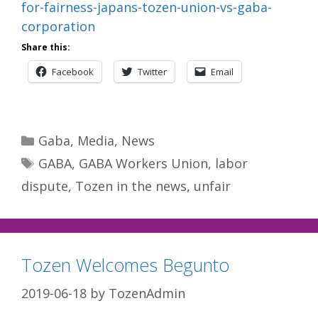
for-fairness-japans-tozen-union-vs-gaba-
corporation
Share this:
Facebook
Twitter
Email
Categories
Gaba
,
Media
,
News
Tags
GABA
,
GABA Workers Union
,
labor
dispute
,
Tozen in the news
,
unfair
Tozen Welcomes Begunto
2019-06-18
by
TozenAdmin