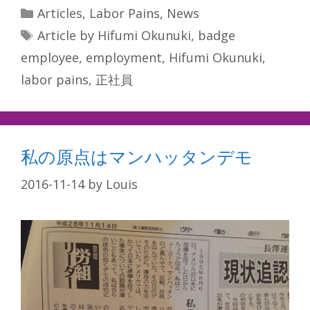
Categories
Articles
,
Labor Pains
,
News
Tags
Article by Hifumi Okunuki
,
badge
employee
,
employment
,
Hifumi Okunuki
,
labor pains
,
正社員
私の原点はマンハッタンデモ
2016-11-14
by
Louis