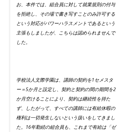
お、本件では、
組合員に対して就業規則の付与
を拒絶し、
その場で書き写すことのみ許可する
という対応がパワーハラスメン
トであるという
主張もしましたが、
こちらは認められませんで
した。
1
学校法人文際学園は、講師の契約を
セメスタ
5
2
ー＝
か月と設定し
、契約と契約の間の期間を
か月空けることにより、
契約は継続性を持た
ず、したがって、
すべての講師には有給休暇の
権利は一切発生しないという扱いをし
てきまし
16
た。
年勤続の組合員も、これまで有給は「ゼ