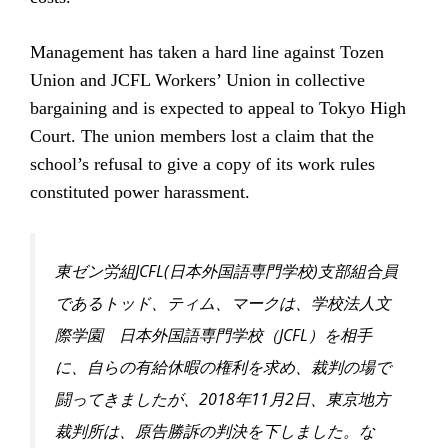
Management has taken a hard line against Tozen
Union and JCFL Workers’ Union in collective
bargaining and is expected to appeal to Tokyo High
Court. The union members lost a claim that the
school’s refusal to give a copy of its work rules
constituted power harassment.
JCFL(
)
東ゼン労組
日本外国語専門学校
支部組合員
であるトッ
ド、ティム、マークは、学校法人文
JCFL
際学園 日本外国語専門学校（
）を相手
に、
自らの有給休暇の権利を求め、裁判の場で
20
18
11
2
闘ってきましたが、
年
月
日、東京地方
裁判所は、
原告勝訴の判決を下しました。な