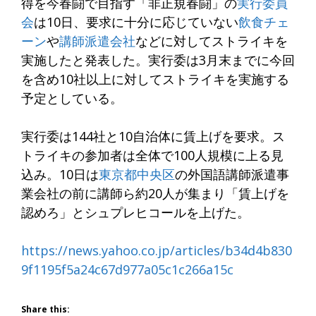
得を今春闘で目指す「非正規春闘」の
実行委員
会
は10日、要求に十分に応じていない
飲食チェ
ーン
や
講師派遣会社
などに対してストライキを
実施したと発表した。実行委は3月末までに今回
を含め10社以上に対してストライキを実施する
予定としている。
実行委は144社と10自治体に賃上げを要求。ス
トライキの参加者は全体で100人規模に上る見
込み。10日は
東京都中央区
の外国語講師派遣事
業会社の前に講師ら約20人が集まり「賃上げを
認めろ」とシュプレヒコールを上げた。
https://news.yahoo.co.jp/articles/b34d4b830
9f1195f5a24c67d977a05c1c266a15c
Share this: