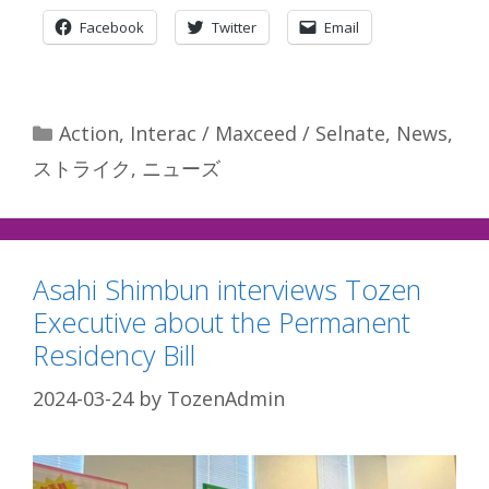
Facebook
Twitter
Email
Categories
Action
,
Interac / Maxceed / Selnate
,
News
,
ストライク
,
ニューズ
Asahi Shimbun interviews Tozen
Executive about the Permanent
Residency Bill
2024-03-24
by
TozenAdmin