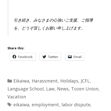
引き続き、みなさまの心強いご支援、ご指導
を、
どうぞ宜しくお願い申し上げます。
Share this:
Facebook
Twitter
Email
Categories
Eikaiwa
,
Harassment
,
Holidays
,
JCFL
,
Language School
,
Law
,
News
,
Tozen Union
,
Vacation
Tags
eikaiwa
,
employment
,
labor dispute
,