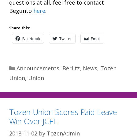
questions at all, feel free to contact
Begunto
here
.
Share this:
Facebook
Twitter
Email
Categories
Announcements
,
Berlitz
,
News
,
Tozen
Union
,
Union
Tozen Union Scores Paid Leave
Win Over JCFL
2018-11-02
by
TozenAdmin