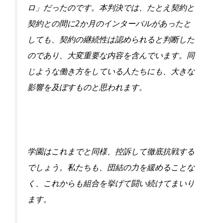
ロ」
だったのです。本判決では、たとえ契約と
2
契約との間に
か月のイ
ンターバルがあったと
しても、
契約の継続性は認められると判断した
のであり、
大変重要な内容を含んでいます。
同
じような働き方をしている人たちにも、
大きな
影響を及ぼすものと思われます。
学園はこれまでと同様、控訴して徹底抗戦する
でしょう。
私たちも、団結の力を緩めることな
く、
これからも組合を挙げて闘い続けてまいり
ます。