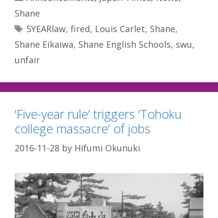
Shane
Tags
5YEARlaw
,
fired
,
Louis Carlet
,
Shane
,
Shane Eikaiwa
,
Shane English Schools
,
swu
,
unfair
‘Five-year rule’ triggers ‘Tohoku
college massacre’ of jobs
2016-11-28
by
Hifumi Okunuki