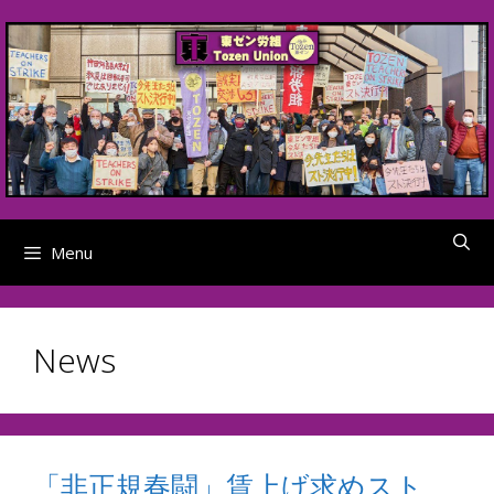
Skip
to
content
Menu
News
「非正規春闘」賃上げ求めスト