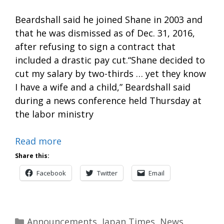
Beardshall said he joined Shane in 2003 and
that he was dismissed as of Dec. 31, 2016,
after refusing to sign a contract that
included a drastic pay cut.“Shane decided to
cut my salary by two-thirds … yet they know
I have a wife and a child,” Beardshall said
during a news conference held Thursday at
the labor ministry
Read more
Share this:
Facebook
Twitter
Email
Categories
Announcements
,
Japan Times
,
News
,