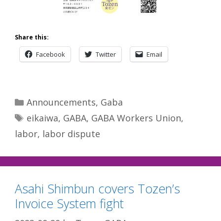
Share this:
Facebook
Twitter
Email
Categories
Announcements
,
Gaba
Tags
eikaiwa
,
GABA
,
GABA Workers Union
,
labor
,
labor dispute
Asahi Shimbun covers Tozen’s
Invoice System fight