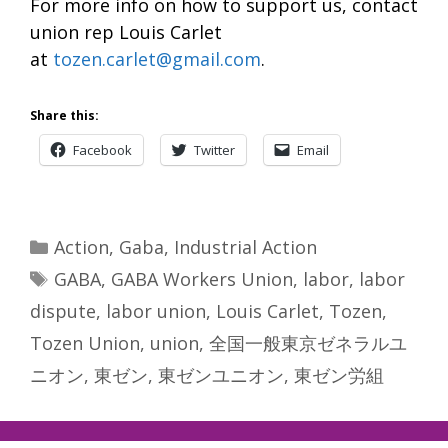
For more info on how to support us, contact
union rep Louis Carlet
at
tozen.carlet@gmail.com
.
Share this:
Facebook
Twitter
Email
Categories
Action
,
Gaba
,
Industrial Action
Tags
GABA
,
GABA Workers Union
,
labor
,
labor
dispute
,
labor union
,
Louis Carlet
,
Tozen
,
Tozen Union
,
union
,
全国一般東京ゼネラルユ
ニオン
,
東ゼン
,
東ゼンユニオン
,
東ゼン労組