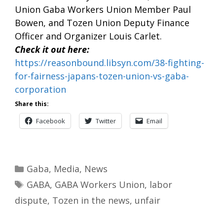
Union Gaba Workers Union Member Paul
Bowen, and Tozen Union Deputy Finance
Officer and Organizer Louis Carlet.
Check it out here:
https://reasonbound.libsyn.com/38-fighting-
for-fairness-japans-tozen-union-vs-gaba-
corporation
Share this:
Facebook
Twitter
Email
Categories
Gaba
,
Media
,
News
Tags
GABA
,
GABA Workers Union
,
labor
dispute
,
Tozen in the news
,
unfair