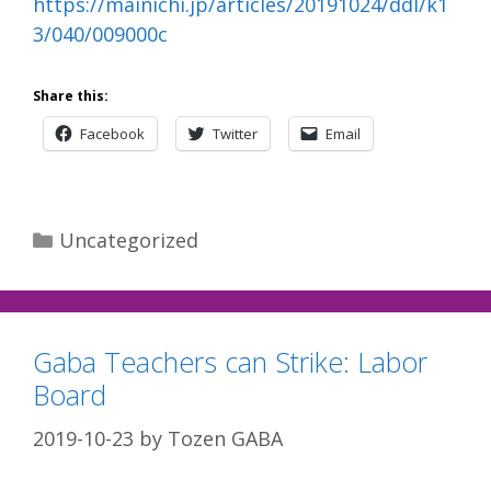
https://mainichi.jp/articles/20191024/ddl/k1
3/040/009000c
Share this:
Facebook
Twitter
Email
Categories
Uncategorized
Gaba Teachers can Strike: Labor
Board
2019-10-23
by
Tozen GABA