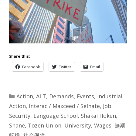
Share this:
Facebook
Twitter
Email
Categories
Action
,
ALT
,
Demands
,
Events
,
Industrial
Action
,
Interac / Maxceed / Selnate
,
Job
Security
,
Language School
,
Shakai Hoken
,
Shane
,
Tozen Union
,
University
,
Wages
,
無期
転換
,
社会保険