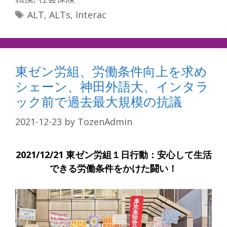
Tags
ALT
,
ALTs
,
Interac
東ゼン労組、労働条件向上を求め
シェーン、神田外語大、インタラ
ック前で過去最大規模の抗議
2021-12-23
by
TozenAdmin
2021/12/21
東ゼン労組１日行動：安心して生活
できる労働条件をかけた闘い！