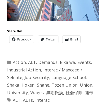
Share this:
Facebook
Twitter
Email
Categories
Action
,
ALT
,
Demands
,
Eikaiwa
,
Events
,
Industrial Action
,
Interac / Maxceed /
Selnate
,
Job Security
,
Language School
,
Shakai Hoken
,
Shane
,
Tozen Union
,
Union
,
University
,
Wages
,
無期転換
,
社会保険
,
連帯
Tags
ALT
,
ALTs
,
Interac