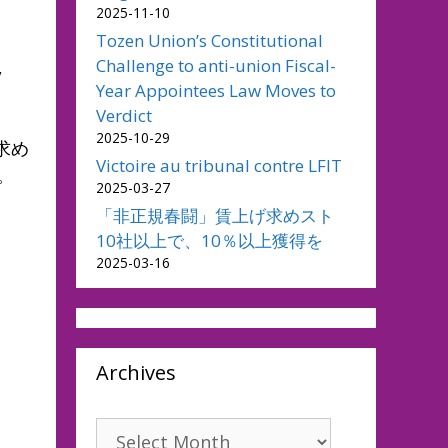
2025-11-10
Tozen Union’s Constitutional
Challenge to anti-union Fiscal-
,
Year Appointees Law Moves to
Verdict
2025-10-29
求め
Victoire au tribunal contre LFIT
。
2025-03-27
「非正規春闘」賃上げ求めスト
10社以上で、10％以上獲得を
2025-03-16
Archives
Archives