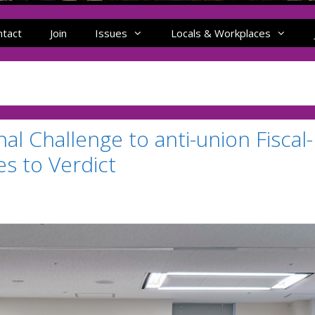
ntact
Join
Issues
Locals & Workplaces
al Challenge to anti-union Fiscal-
s to Verdict