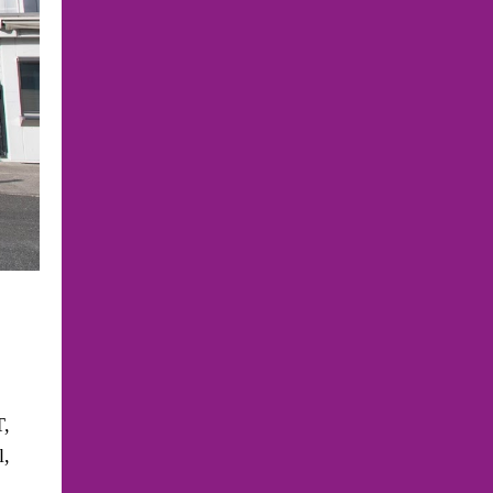
T,
l,