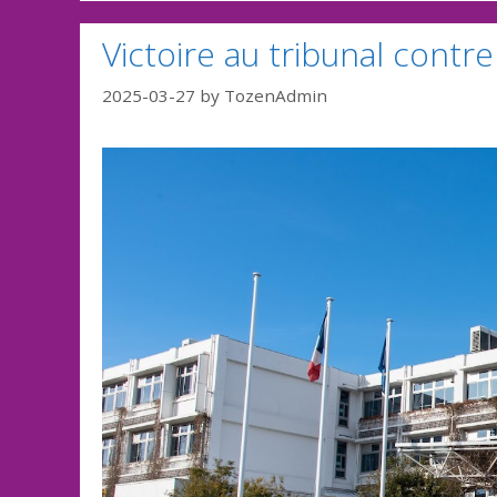
Victoire au tribunal contre
2025-03-27
by
TozenAdmin