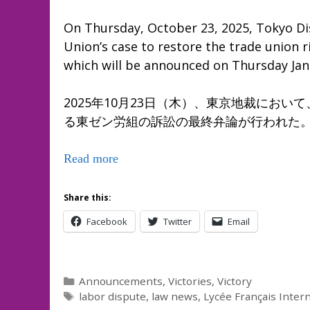
On Thursday, October 23, 2025, Tokyo Dis
Union’s case to restore the trade union r
which will be announced on Thursday Janu
2025年10月23日（木）、東京地裁にお
る東ゼン労組の訴訟の最終弁論が行われた。判
Read more
Share this:
Facebook
Twitter
Email
Categories
Announcements
,
Victories
,
Victory
Tags
labor dispute
,
law news
,
Lycée Français Inter