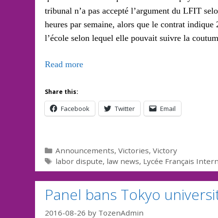
tribunal n’a pas accepté l’argument du LFIT selon
heures par semaine, alors que le contrat indique
l’école selon lequel elle pouvait suivre la coutum
Read more
Share this:
Facebook
Twitter
Email
Categories
Announcements
,
Victories
,
Victory
Tags
labor dispute
,
law news
,
Lycée Français Inter
Panel bans Tokyo universit
2016-08-26
by
TozenAdmin