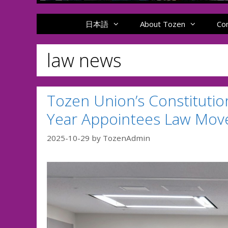
日本語
About Tozen
Co
law news
Tozen Union’s Constitution
Year Appointees Law Move
2025-10-29
by
TozenAdmin