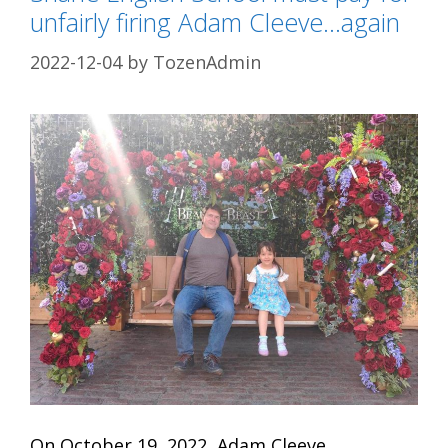
unfairly firing Adam Cleeve…again
2022-12-04
by
TozenAdmin
On October 19, 2022, Adam Cleeve