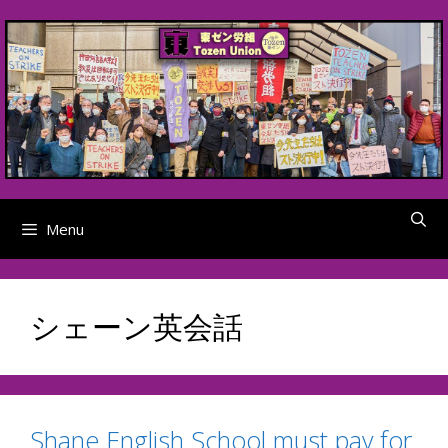
Skip
to
content
Menu
シェーン英会話
Shane English School must pay for