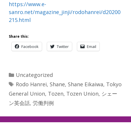
https://www.e-
sanro.net/magazine_jinji/rodohanrei/d20200
215.html
Share this:
Facebook
Twitter
Email
Categories
Uncategorized
Tags
Rodo Hanrei
,
Shane
,
Shane Eikaiwa
,
Tokyo
General Union
,
Tozen
,
Tozen Union
,
シェー
ン英会話
,
労働判例