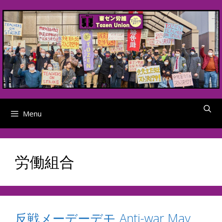
Skip
to
content
Menu
労働組合
反戦メーデーデモ Anti-war May