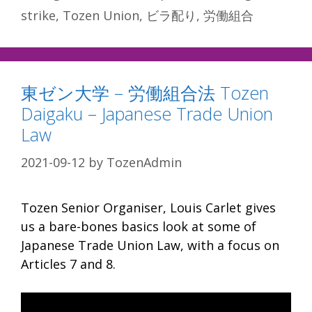
strike
,
Tozen Union
,
ビラ配り
,
労働組合
東ゼン大学 – 労働組合法 Tozen
Daigaku – Japanese Trade Union
Law
2021-09-12
by
TozenAdmin
Tozen Senior Organiser, Louis Carlet gives
us a bare-bones basics look at some of
Japanese Trade Union Law, with a focus on
Articles 7 and 8.