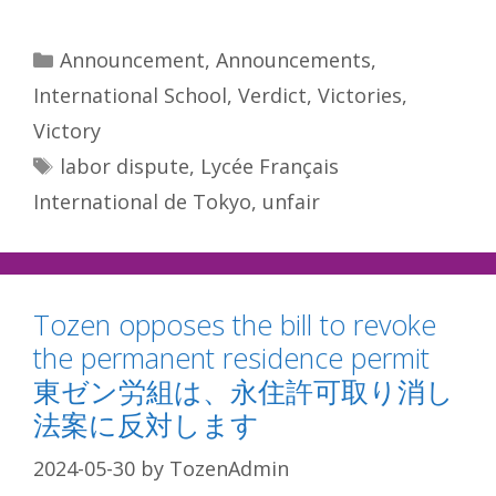
Categories
Announcement
,
Announcements
,
International School
,
Verdict
,
Victories
,
Victory
Tags
labor dispute
,
Lycée Français
International de Tokyo
,
unfair
Tozen opposes the bill to revoke
the permanent residence permit
東ゼン労組は、永住許可取り消し
法案に反対します
2024-05-30
by
TozenAdmin