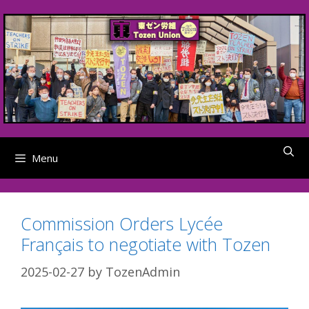
Skip
to
content
Menu
Commission Orders Lycée
Français to negotiate with Tozen
2025-02-27
by
TozenAdmin