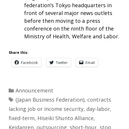
federation’s Tokyo headquarters in
front of several major news outlets
before then moving to a press
conference on the ninth floor of the
Ministry of Health, Welfare and Labor.
Share this:
Facebook
Twitter
Email
Categories
Announcement
Tags
(Japan Business Federation)
,
contracts
lacking job or income security
,
day-labor
,
fixed-term
,
Hiseiki Shunto Alliance
,
Keidanren
,
outsourcing
,
short-hour
,
stop