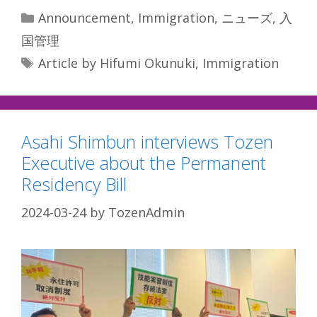
Categories
Announcement
,
Immigration
,
ニューズ
,
入
国管理
Tags
Article by Hifumi Okunuki
,
Immigration
Asahi Shimbun interviews Tozen
Executive about the Permanent
Residency Bill
2024-03-24
by
TozenAdmin