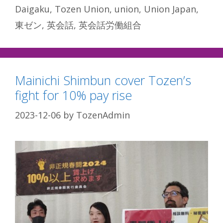
Daigaku
,
Tozen Union
,
union
,
Union Japan
,
東ゼン
,
英会話
,
英会話労働組合
Mainichi Shimbun cover Tozen’s
fight for 10% pay rise
2023-12-06
by
TozenAdmin