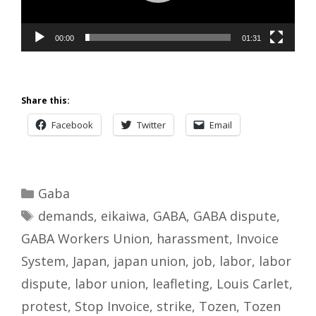
00:00
01:31
Share this:
Facebook
Twitter
Email
Categories
Gaba
Tags
demands
,
eikaiwa
,
GABA
,
GABA dispute
,
GABA Workers Union
,
harassment
,
Invoice
System
,
Japan
,
japan union
,
job
,
labor
,
labor
dispute
,
labor union
,
leafleting
,
Louis Carlet
,
protest
,
Stop Invoice
,
strike
,
Tozen
,
Tozen