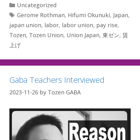
Categories
Uncategorized
Tags
Gerome Rothman
,
Hifumi Okunuki
,
Japan
,
japan union
,
labor
,
labor union
,
pay rise
,
Tozen
,
Tozen Union
,
Union Japan
,
東ゼン
,
賃
上げ
Gaba Teachers Interviewed
2023-11-26
by
Tozen GABA