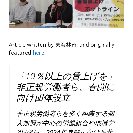
Article written by 東海林智, and originally
featured
here
.
「10％以上の賃上げを」
非正規労働者ら、春闘に
向け団体設立
非正規労働者らを多く組織する個
人加盟が中心の労働組合や地域労
組が4日、2024年春闘へ向けた共