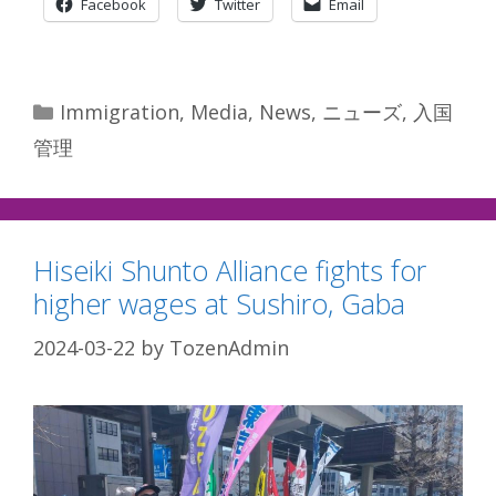
Facebook
Twitter
Email
Categories
Immigration
,
Media
,
News
,
ニューズ
,
入国
管理
Hiseiki Shunto Alliance fights for
higher wages at Sushiro, Gaba
2024-03-22
by
TozenAdmin