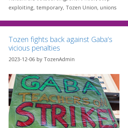
exploiting
,
temporary
,
Tozen Union
,
unions
Tozen fights back against Gaba’s
vicious penalties
2023-12-06
by
TozenAdmin