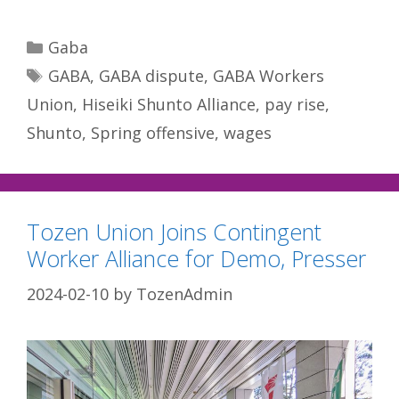
Categories
Gaba
Tags
GABA
,
GABA dispute
,
GABA Workers
Union
,
Hiseiki Shunto Alliance
,
pay rise
,
Shunto
,
Spring offensive
,
wages
Tozen Union Joins Contingent
Worker Alliance for Demo, Presser
2024-02-10
by
TozenAdmin