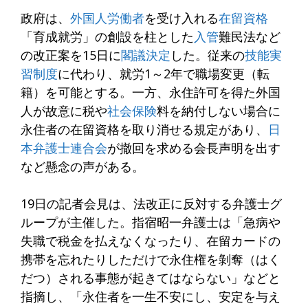
政府は、
外国人労働者
を受け入れる
在留資格
「育成就労」の創設を柱とした
入管
難民法など
の改正案を15日に
閣議決定
した。従来の
技能実
習制度
に代わり、就労1～2年で職場変更（転
籍）を可能とする。一方、永住許可を得た外国
人が故意に税や
社会保険
料を納付しない場合に
永住者の在留資格を取り消せる規定があり、
日
本弁護士連合会
が撤回を求める会長声明を出す
など懸念の声がある。
19日の記者会見は、法改正に反対する弁護士グ
ループが主催した。指宿昭一弁護士は「急病や
失職で税金を払えなくなったり、在留カードの
携帯を忘れたりしただけで永住権を剝奪（はく
だつ）される事態が起きてはならない」などと
指摘し、「永住者を一生不安にし、安定を与え