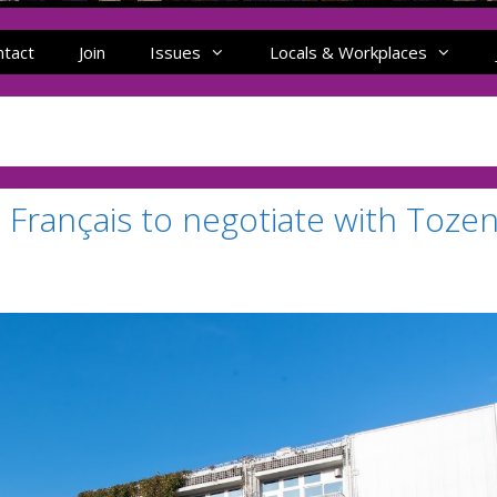
ntact
Join
Issues
Locals & Workplaces
Français to negotiate with Toze