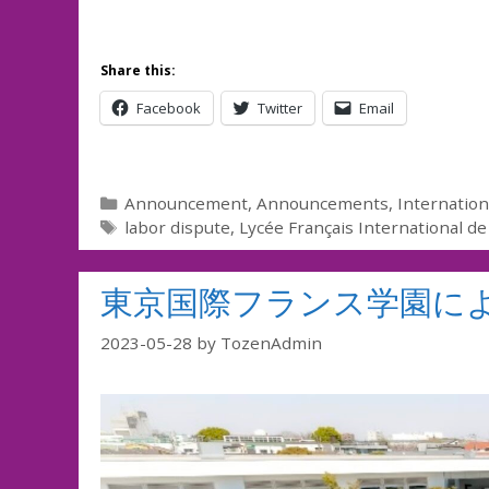
Share this:
Facebook
Twitter
Email
Categories
Announcement
,
Announcements
,
Internation
Tags
labor dispute
,
Lycée Français International d
東京国際フランス学園に
2023-05-28
by
TozenAdmin