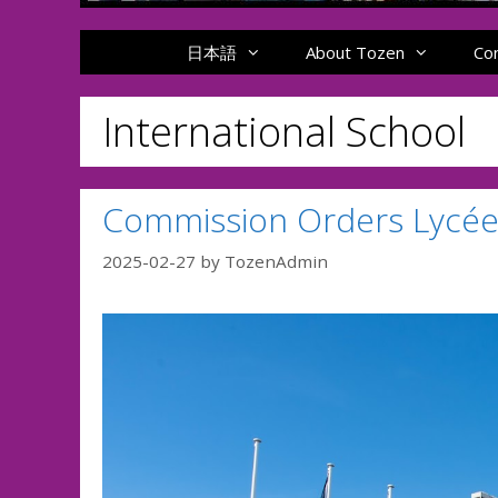
日本語
About Tozen
Co
International School
Commission Orders Lycée 
2025-02-27
by
TozenAdmin