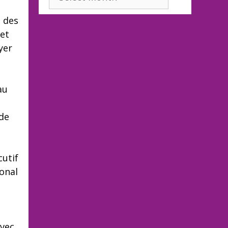
s des
 et
yer
au
 de
cutif
onal
avec