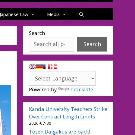
Japanese Law
Media
Search
Search
n
Powered by
Translate
Kanda University Teachers Strike
Over Contract Length Limits
2026-07-30
Tozen Daigakus are back!