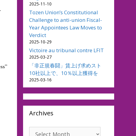
2025-11-10
.
Tozen Union’s Constitutional
Challenge to anti-union Fiscal-
Year Appointees Law Moves to
Verdict
2025-10-29
Victoire au tribunal contre LFIT
2025-03-27
「非正規春闘」賃上げ求めスト
ess”
10社以上で、10％以上獲得を
2025-03-16
Archives
Archives