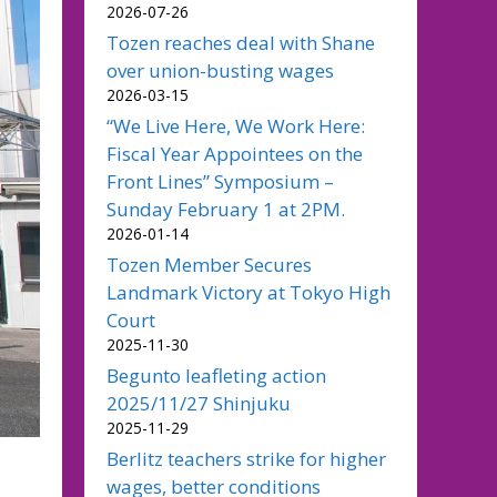
2026-07-26
Tozen reaches deal with Shane
over union-busting wages
2026-03-15
“We Live Here, We Work Here:
Fiscal Year Appointees on the
Front Lines” Symposium –
Sunday February 1 at 2PM.
2026-01-14
Tozen Member Secures
Landmark Victory at Tokyo High
Court
2025-11-30
Begunto leafleting action
2025/11/27 Shinjuku
2025-11-29
Berlitz teachers strike for higher
wages, better conditions