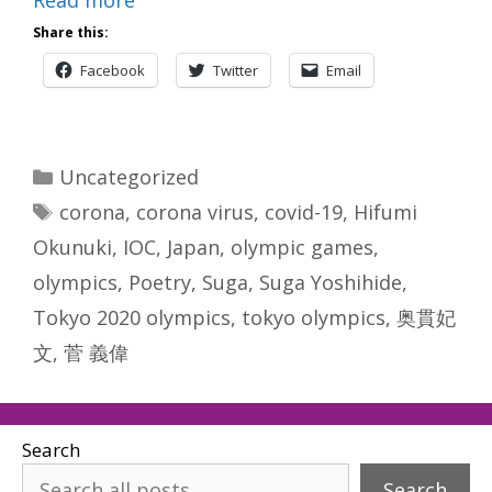
Read more
Share this:
Facebook
Twitter
Email
Categories
Uncategorized
Tags
corona
,
corona virus
,
covid-19
,
Hifumi
Okunuki
,
IOC
,
Japan
,
olympic games
,
olympics
,
Poetry
,
Suga
,
Suga Yoshihide
,
Tokyo 2020 olympics
,
tokyo olympics
,
奥貫妃
文
,
菅 義偉
Search
Search