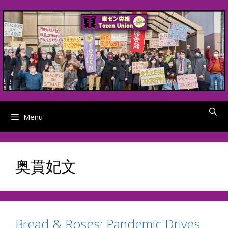
Skip
to
content
Menu
奥貫妃文
Bread & Roses: Pandemic Drives