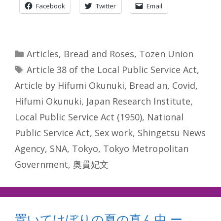
Facebook
Twitter
Email
Categories
Articles
,
Bread and Roses
,
Tozen Union
Tags
Article 38 of the Local Public Service Act
,
Article by Hifumi Okunuki
,
Bread an
,
Covid
,
Hifumi Okunuki
,
Japan Research Institute
,
Local Public Service Act (1950)
,
National
Public Service Act
,
Sex work
,
Shingetsu News
Agency
,
SNA
,
Tokyo
,
Tokyo Metropolitan
Government
,
奥貫妃文
置いてけぼりの夏の真ん中 ー