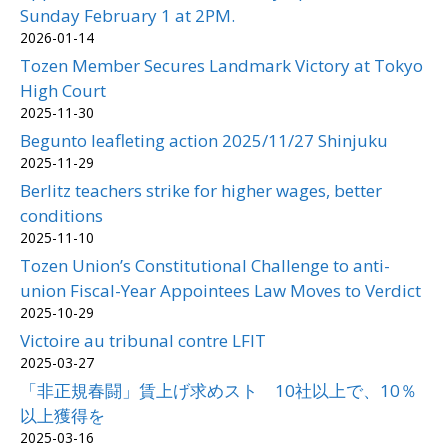
Sunday February 1 at 2PM.
2026-01-14
Tozen Member Secures Landmark Victory at Tokyo
High Court
2025-11-30
Begunto leafleting action 2025/11/27 Shinjuku
2025-11-29
Berlitz teachers strike for higher wages, better
conditions
2025-11-10
Tozen Union’s Constitutional Challenge to anti-
union Fiscal-Year Appointees Law Moves to Verdict
2025-10-29
Victoire au tribunal contre LFIT
2025-03-27
「非正規春闘」賃上げ求めスト 10社以上で、10％
以上獲得を
2025-03-16