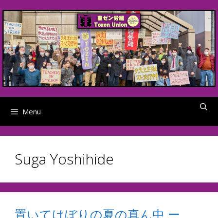
Skip
to
content
Menu
Suga Yoshihide
置いてけぼりの夏の真ん中 ー