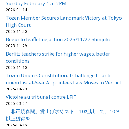
Sunday February 1 at 2PM.
2026-01-14
Tozen Member Secures Landmark Victory at Tokyo
High Court
2025-11-30
Begunto leafleting action 2025/11/27 Shinjuku
2025-11-29
Berlitz teachers strike for higher wages, better
conditions
2025-11-10
Tozen Union’s Constitutional Challenge to anti-
union Fiscal-Year Appointees Law Moves to Verdict
2025-10-29
Victoire au tribunal contre LFIT
2025-03-27
「非正規春闘」賃上げ求めスト 10社以上で、10％
以上獲得を
2025-03-16