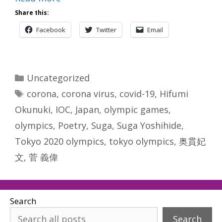
Share this:
Facebook
Twitter
Email
Categories
Uncategorized
Tags
corona
,
corona virus
,
covid-19
,
Hifumi
Okunuki
,
IOC
,
Japan
,
olympic games
,
olympics
,
Poetry
,
Suga
,
Suga Yoshihide
,
Tokyo 2020 olympics
,
tokyo olympics
,
奥貫妃
文
,
菅 義偉
Search
Search