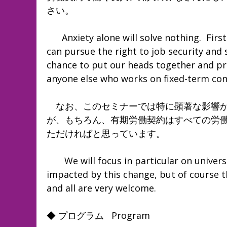
さい。
Anxiety alone will solve nothing. First 
can pursue the right to job security and s
chance to put our heads together and pr
anyone else who works on fixed-term cont
なお、このセミナーでは特に顕著な影響が
が、もちろん、有期労働契約はすべての労
ただければと思っています。
We will focus in particular on universit
impacted by this change, but of course t
and all are very welcome.
◆ プログラム Program