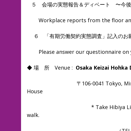
５ 会場の実態報告＆ディベート 〜今後
Workplace reports from the floor and
６ 「有期労働契約実態調査」記入のお
Please answer our questionnaire on y
◆ 場 所 Venue :
Osaka Keizai Hohka 
〒106-0041 Tokyo, Minato-ku, Az
House
* Take Hibiya Line to Kamiyac
walk.
（TEL：03-5545-77