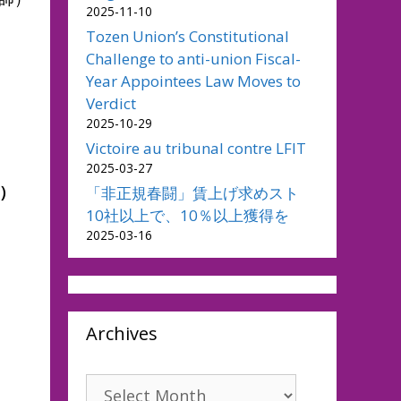
2025-11-10
Tozen Union’s Constitutional
Challenge to anti-union Fiscal-
Year Appointees Law Moves to
Verdict
2025-10-29
Victoire au tribunal contre LFIT
2025-03-27
）
「非正規春闘」賃上げ求めスト
10社以上で、10％以上獲得を
2025-03-16
Archives
Archives