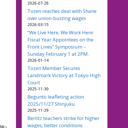
2026-07-26
Tozen reaches deal with Shane
over union-busting wages
2026-03-15
“We Live Here, We Work Here:
Fiscal Year Appointees on the
Front Lines” Symposium –
Sunday February 1 at 2PM.
2026-01-14
Tozen Member Secures
Landmark Victory at Tokyo High
Court
2025-11-30
Begunto leafleting action
2025/11/27 Shinjuku
2025-11-29
Berlitz teachers strike for higher
wages, better conditions
師）