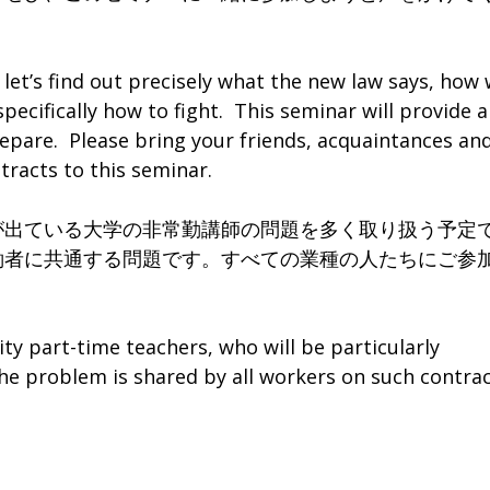
let’s find out precisely what the new law says, how
pecifically how to fight. This seminar will provide a
epare. Please bring your friends, acquaintances an
racts to this seminar.
出ている大学の非常勤講師の問題を多く取り扱う予定
働者に共通する問題です。すべての業種の人たちにご参
y part-time teachers, who will be particularly
he problem is shared by all workers on such contra