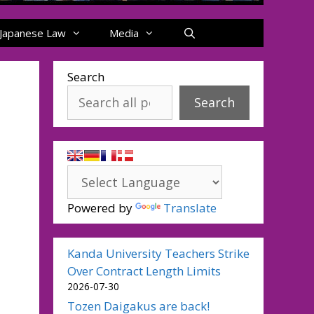
Japanese Law
Media
Search
Search
Powered by
Translate
Kanda University Teachers Strike
Over Contract Length Limits
2026-07-30
Tozen Daigakus are back!