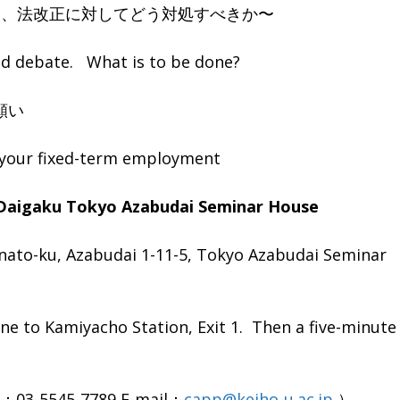
、法改正に対してどう対処すべきか〜
 debate. What is to be done?
願い
our fixed-term employment
Daigaku Tokyo Azabudai Seminar House
abudai 1-11-5, Tokyo Azabudai Seminar
ho Station, Exit 1. Then a five-minute
89 E-mail：
capp@keiho-u.ac.jp
）