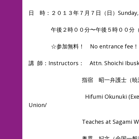
日 時：２０１３年７月７日（日）Sunday, July 
午後２時００分〜午後５時００分（途
☆参加無料！ No entrance fee！
講 師：Instructors： Attn. Shoichi Ibuski
指宿 昭一弁護士（暁法律
Hifumi Okunuki (Executive Pre
Union/
Teaches at Sagami Women’s
奥貫 妃文（全国一般東京ゼネラ