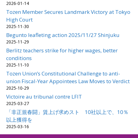
2026-01-14
Tozen Member Secures Landmark Victory at Tokyo
High Court
2025-11-30
Begunto leafleting action 2025/11/27 Shinjuku
2025-11-29
Berlitz teachers strike for higher wages, better
conditions
2025-11-10
Tozen Union’s Constitutional Challenge to anti-
union Fiscal-Year Appointees Law Moves to Verdict
2025-10-29
Victoire au tribunal contre LFIT
2025-03-27
「非正規春闘」賃上げ求めスト 10社以上で、10％
以上獲得を
2025-03-16