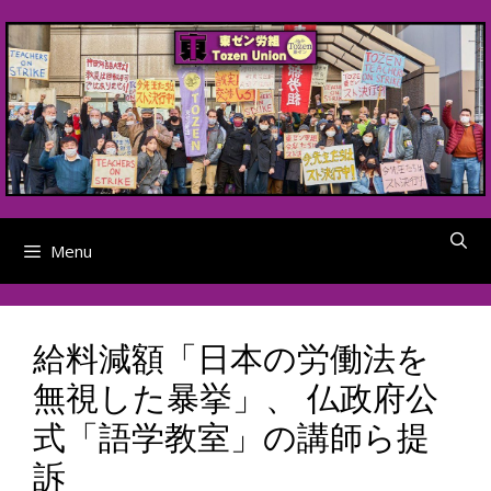
Skip
to
content
Menu
給料減額「日本の労働法を
無視した暴挙」、 仏政府公
式「語学教室」の講師ら提
訴