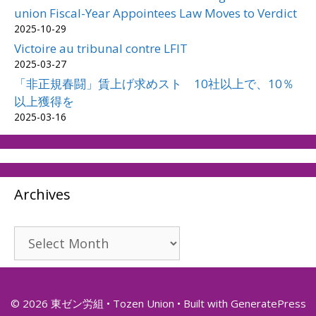
union Fiscal-Year Appointees Law Moves to Verdict
2025-10-29
Victoire au tribunal contre LFIT
2025-03-27
「非正規春闘」賃上げ求めスト 10社以上で、10％
以上獲得を
2025-03-16
Archives
Archives
© 2026 東ゼン労組 • Tozen Union
• Built with
GeneratePress