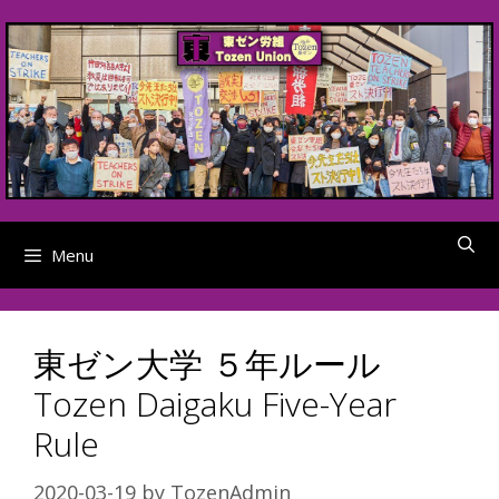
Skip
to
content
Menu
東ゼン大学 ５年ルール
Tozen Daigaku Five-Year
Rule
2020-03-19
by
TozenAdmin