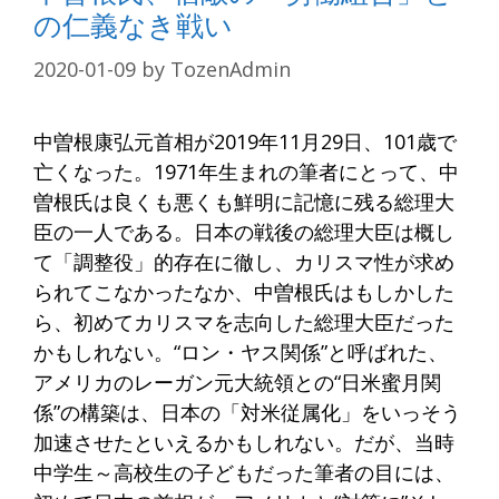
の仁義なき戦い
2020-01-09
by
TozenAdmin
中曽根康弘元首相が2019年11月29日、101歳で
亡くなった。1971年生まれの筆者にとって、中
曽根氏は良くも悪くも鮮明に記憶に残る総理大
臣の一人である。日本の戦後の総理大臣は概し
て「調整役」的存在に徹し、カリスマ性が求め
られてこなかったなか、中曽根氏はもしかした
ら、初めてカリスマを志向した総理大臣だった
かもしれない。“ロン・ヤス関係”と呼ばれた、
アメリカのレーガン元大統領との“日米蜜月関
係”の構築は、日本の「対米従属化」をいっそう
加速させたといえるかもしれない。だが、当時
中学生～高校生の子どもだった筆者の目には、