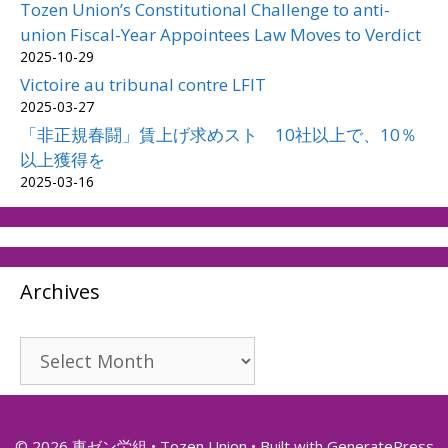
Tozen Union’s Constitutional Challenge to anti-
union Fiscal-Year Appointees Law Moves to Verdict
2025-10-29
Victoire au tribunal contre LFIT
2025-03-27
「非正規春闘」賃上げ求めスト 10社以上で、10％
以上獲得を
2025-03-16
Archives
Archives
© 2026 東ゼン労組 • Tozen Union
• Built with
GeneratePress