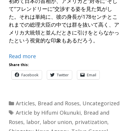
初めて日本の首相が、アメリカと“対等に”そし
て“フレンドリーに”交渉する姿を見た気がし
た。それは単純に、彼の身長が178センチとこ
れまでの総理大臣の中では群を抜いて高く、ア
メリカ大統領と並んだときに引けをとらなかっ
たという視覚的な印象もあるだろう。
Read more
Share this:
Facebook
Twitter
Email
Categories
Articles
,
Bread and Roses
,
Uncategorized
Tags
Article by Hifumi Okunuki
,
Bread and
Roses
,
labor
,
labor union
,
privatization
,