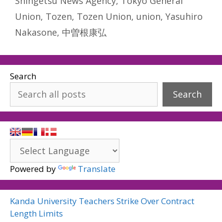
Shingetsu News Agency
,
Tokyo General
Union
,
Tozen
,
Tozen Union
,
union
,
Yasuhiro
Nakasone
,
中曽根康弘
Search
Search
Powered by
Translate
Kanda University Teachers Strike Over Contract
Length Limits