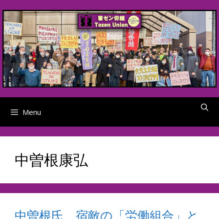
Skip
to
content
Menu
中曽根康弘
中曽根氏、宿敵の「労働組合」と