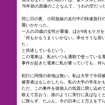
76年前の原爆のことなんて、うわの空だっ
同じ日の夜、小田急線の走行中の快速急行の
襲いかかった。
一人の20歳の女性が重傷、ほか9名もケガ
「何もかもうまくいかない。幸せそうな若
た」
と供述しているという。
この電車は、私がいつも通勤で使っている
事件が起きた電車に私が乗っていても、何
犯行に同情の余地は無い。私は大学で今回
被害者はもしかしたら、私の大学の学生か
ただ、この事件を彼個人の気質に閉じ込め
敢えて言おう。彼のように実行に及ばなく
に限らず、たぶん、今の日本に１万人を下