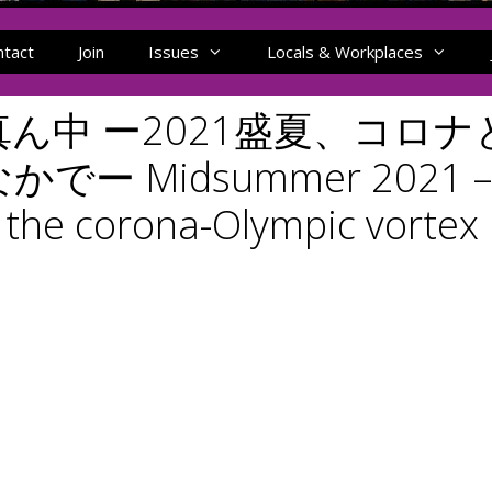
ntact
Join
Issues
Locals & Workplaces
ん中 ー2021盛夏、コロナ
 Midsummer 2021 –
o the corona-Olympic vortex