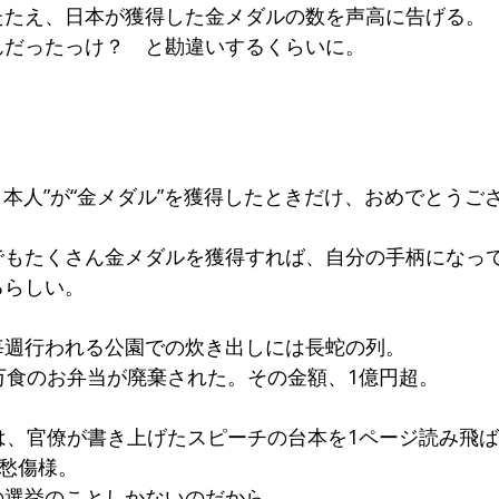
たたえ、日本が獲得した金メダルの数を声高に告げる。
んだったっけ？ と勘違いするくらいに。
“日本人”が“金メダル”を獲得したときだけ、おめでとうご
でもたくさん金メダルを獲得すれば、自分の手柄になっ
るらしい。
毎週行われる公園での炊き出しには長蛇の列。
万食のお弁当が廃棄された。その金額、1億円超。
は、官僚が書き上げたスピーチの台本を1ページ読み飛
ご愁傷様。
の選挙のことしかないのだから。