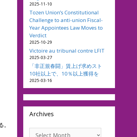
2025-11-10
Tozen Union’s Constitutional
Challenge to anti-union Fiscal-
Year Appointees Law Moves to
Verdict
2025-10-29
Victoire au tribunal contre LFIT
2025-03-27
「非正規春闘」賃上げ求めスト
10社以上で、10％以上獲得を
。
2025-03-16
Archives
る。
Archives