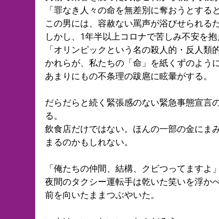
「罪なき人々の命を無差別に奪おうとする
この男には、容赦ない罵声が浴びせられる
しかし、1年半以上コロナで苦しみ不安を抱
「オリンピックという名の殺人的・反人類
かれらが、私たちの「命」を紙くずのよう
あまりにもの不条理の跋扈に眩暈がする。
だらだらと続く緊張感のない緊急事態宣言
る。
飲食店だけではない。ほんの一部の金にま
まるのかもしれない。
「俺たちの仲間、結構、クビつってますよ
夜間のタクシー運転手は乾いた笑いを浮か
前を向いたままつぶやいた。