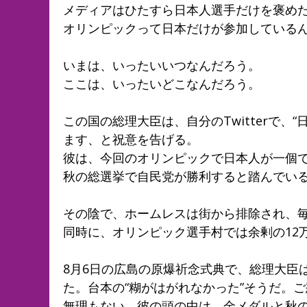
メディアはひたすら日本人選手だけを褒め
オリンピックって日本だけが参加している
いまは、いったいいつなんだろう。
ここは、いったいどこなんだろう。
この国の総理大臣は、自分のTwitterで、
ます、と祝意を告げる。
彼は、今回のオリンピックで日本人が一個
秋の総選挙で自民党が勝利すると踏んでい
その陰で、ホームレスは街から排除され、
同時に、オリンピック選手村では余剰の12
8月6日の広島の原爆祈念式典で、総理大臣
た。台本の“糊がはがれなかった”そうだ。
無理もない。彼の頭の中は、金メダルと秋