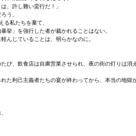
とは、許し難い蛮行だ！」
だろう。
える私たちを棄て、
的暴挙」を強行した者が裁かれることはない。
に軽んじていることは、明らかなのに。
のたび、飲食店は自粛営業させられ、夜の街の灯りは消
みれた利己主義者たちの宴が終わってから、本当の地獄
」
べ、