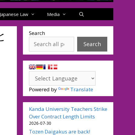
Japanese Law
Media
と
Search
Search
Powered by
Translate
Kanda University Teachers Strike
Over Contract Length Limits
2026-07-30
Tozen Daigakus are back!