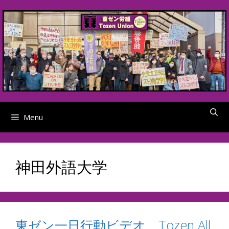
Skip
to
content
Menu
神田外語大学
東ゼン一日行動ビデオ Tozen All