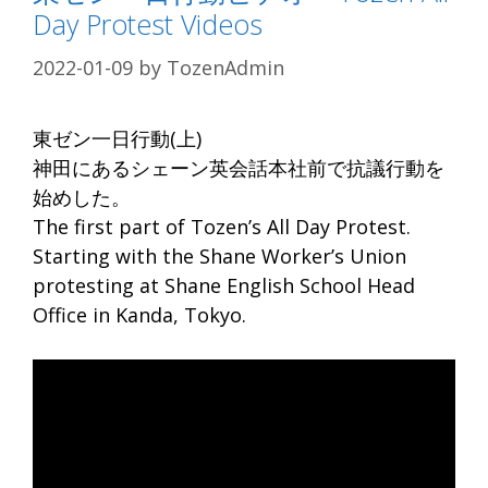
Day Protest Videos
2022-01-09
by
TozenAdmin
東ゼン一日行動(上)
神田にあるシェーン英会話本社前で抗議行動を
始めした。
The first part of Tozen’s All Day Protest.
Starting with the Shane Worker’s Union
protesting at Shane English School Head
Office in Kanda, Tokyo.