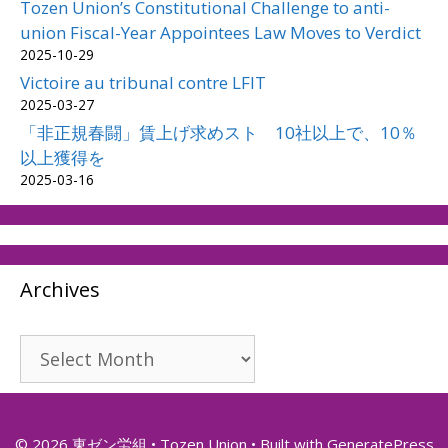
Tozen Union’s Constitutional Challenge to anti-
union Fiscal-Year Appointees Law Moves to Verdict
2025-10-29
Victoire au tribunal contre LFIT
2025-03-27
「非正規春闘」賃上げ求めスト 10社以上で、10％
以上獲得を
2025-03-16
Archives
Archives
© 2026 東ゼン労組 • Tozen Union
• Built with
GeneratePress