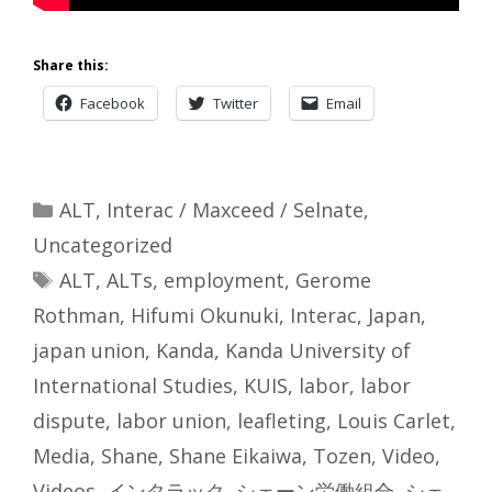
Share this:
Facebook
Twitter
Email
Categories
ALT
,
Interac / Maxceed / Selnate
,
Uncategorized
Tags
ALT
,
ALTs
,
employment
,
Gerome
Rothman
,
Hifumi Okunuki
,
Interac
,
Japan
,
japan union
,
Kanda
,
Kanda University of
International Studies
,
KUIS
,
labor
,
labor
dispute
,
labor union
,
leafleting
,
Louis Carlet
,
Media
,
Shane
,
Shane Eikaiwa
,
Tozen
,
Video
,
Videos
,
インタラック
,
シェーン労働組合
,
シェ