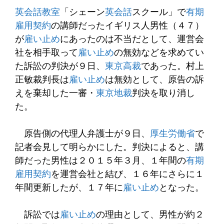
英会話教室
「シェーン
英会話
スクール」で
有期
雇用契約
の講師だったイギリス人男性（４７）
が
雇い止め
にあったのは不当だとして、運営会
社を相手取って
雇い止め
の無効などを求めてい
た訴訟の判決が９日、
東京高裁
であった。村上
正敏裁判長は
雇い止め
は無効として、原告の訴
えを棄却した一審・
東京地裁
判決を取り消し
た。
原告側の代理人弁護士が９日、
厚生労働省
で
記者会見して明らかにした。判決によると、講
師だった男性は２０１５年３月、１年間の
有期
雇用契約
を運営会社と結び、１６年にさらに１
年間更新したが、１７年に
雇い止め
となった。
訴訟では
雇い止め
の理由として、男性が約２