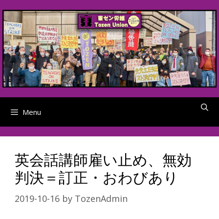
Skip
to
content
Menu
英会話講師雇い止め、無効
判決＝訂正・おわびあり
2019-10-16
by
TozenAdmin