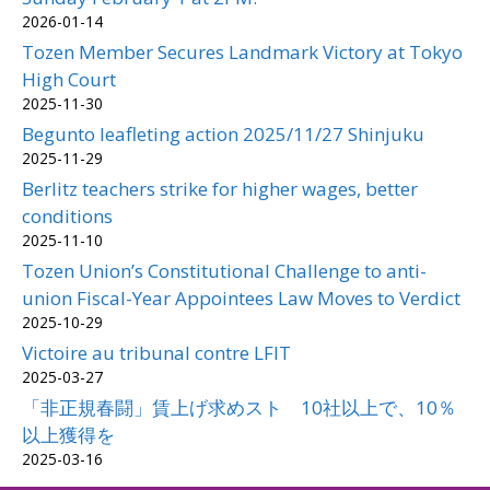
2026-01-14
Tozen Member Secures Landmark Victory at Tokyo
High Court
2025-11-30
Begunto leafleting action 2025/11/27 Shinjuku
2025-11-29
Berlitz teachers strike for higher wages, better
conditions
2025-11-10
Tozen Union’s Constitutional Challenge to anti-
union Fiscal-Year Appointees Law Moves to Verdict
2025-10-29
Victoire au tribunal contre LFIT
2025-03-27
「非正規春闘」賃上げ求めスト 10社以上で、10％
以上獲得を
2025-03-16