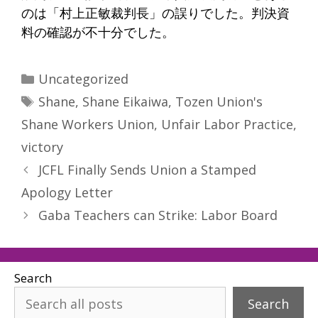
のは「村上正敏裁判長」の誤りでした。判決資
料の確認が不十分でした。
Categories
Uncategorized
Tags
Shane
,
Shane Eikaiwa
,
Tozen Union's
Shane Workers Union
,
Unfair Labor Practice
,
victory
JCFL Finally Sends Union a Stamped
Apology Letter
Gaba Teachers can Strike: Labor Board
Search
Search