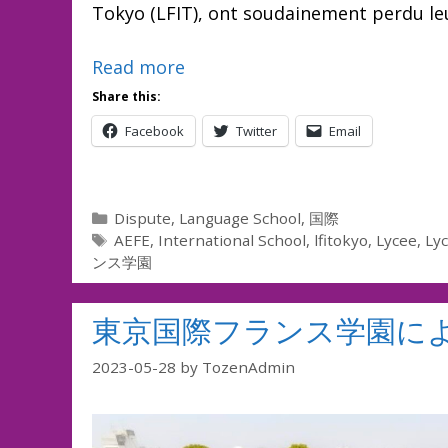
Tokyo (LFIT), ont soudainement perdu leu
Read more
Share this:
Facebook
Twitter
Email
Categories
Dispute
,
Language School
,
国際
Tags
AEFE
,
International School
,
lfitokyo
,
Lycee
,
Lyc
ンス学園
東京国際フランス学園に
2023-05-28
by
TozenAdmin