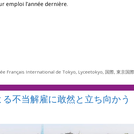
r emploi l’année dernière.
ée Français International de Tokyo
,
Lyceetokyo
,
国際
,
東京国
よる不当解雇に敢然と立ち向かう