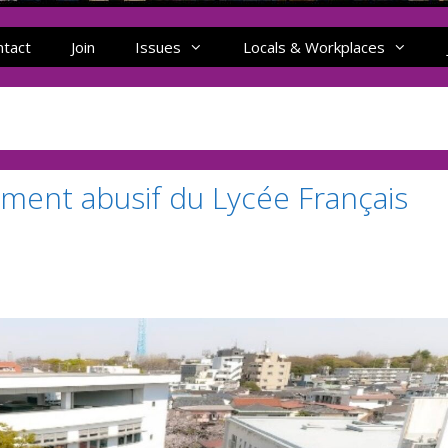
ntact
Join
Issues
Locals & Workplaces
ement abusif du Lycée Français