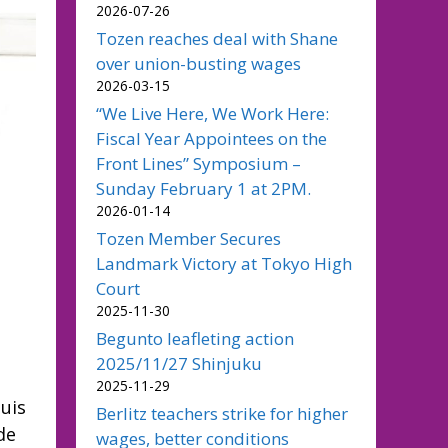
2026-07-26
Tozen reaches deal with Shane
over union-busting wages
2026-03-15
“We Live Here, We Work Here:
Fiscal Year Appointees on the
Front Lines” Symposium –
Sunday February 1 at 2PM.
2026-01-14
Tozen Member Secures
Landmark Victory at Tokyo High
Court
2025-11-30
Begunto leafleting action
2025/11/27 Shinjuku
2025-11-29
uis
Berlitz teachers strike for higher
de
wages, better conditions