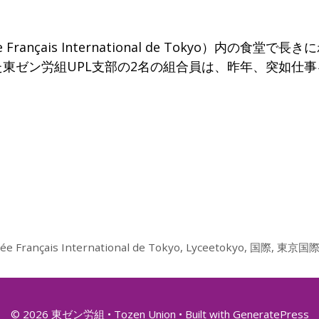
ançais International de Tokyo）内の食堂で長き
東ゼン労組UPL支部の2名の組合員は、昨年、突如仕事
ée Français International de Tokyo
,
Lyceetokyo
,
国際
,
東京国
© 2026 東ゼン労組 • Tozen Union
• Built with
GeneratePress