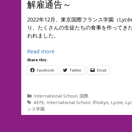
解雇通告～
2022年12月、東京国際フランス学園（Lycée Fr
り、たくさんの生徒たちの食事を作ってきた
われました。
Read more
Share this:
Facebook
Twitter
Email
Categories
International School
,
国際
Tags
AEFE
,
International School
,
lfitokyo
,
Lycee
,
Lyc
ンス学園