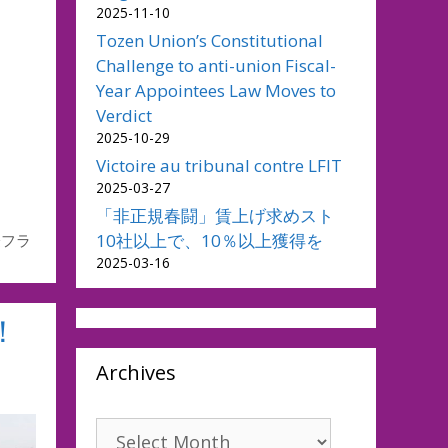
2025-11-10
Tozen Union’s Constitutional
Challenge to anti-union Fiscal-
Year Appointees Law Moves to
Verdict
2025-10-29
Victoire au tribunal contre LFIT
2025-03-27
「非正規春闘」賃上げ求めスト
10社以上で、10％以上獲得を
際フラ
2025-03-16
！
Archives
Archives