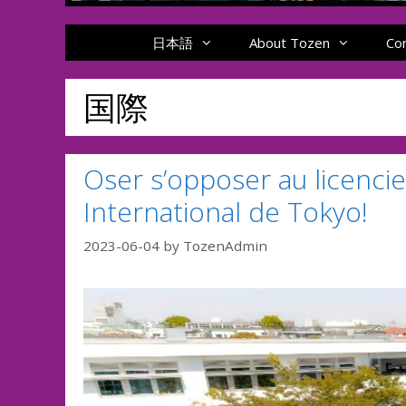
日本語
About Tozen
Co
国際
Oser s’opposer au licenci
International de Tokyo!
2023-06-04
by
TozenAdmin