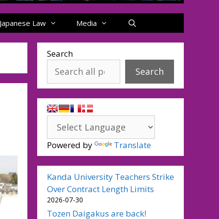
Japanese Law
Media
Search
Search
Powered by
Translate
Kanda University Teachers Strike
Over Contract Length Limits
2026-07-30
Tozen Daigakus are back!