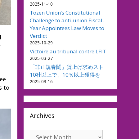
2025-11-10
Tozen Union’s Constitutional
Challenge to anti-union Fiscal-
Year Appointees Law Moves to
Verdict
d
2025-10-29
r
Victoire au tribunal contre LFIT
2025-03-27
「非正規春闘」賃上げ求めスト
10社以上で、10％以上獲得を
ree
2025-03-16
s to
Archives
Archives