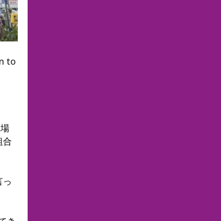
n to
職場
組合
言っ
てき