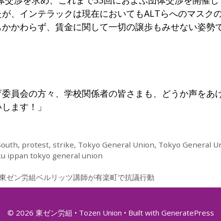
が、インテラックは現在においてもALTらへのマスク
もかかわらず、賃金に関して一切の譲歩もみせない姿勢
育委員会の方々、学校関係者の皆さまも、どうか声をあ
いします！」
South
,
protest
,
strike
,
Tokyo General Union
,
Tokyo General U
u ippan tokyo general union
 Yurakucho 東ゼン労組ベルリッツ講師が有楽町で抗議行動
© 2026 東ゼン労組 • Tozen Union
• Built with
GeneratePress