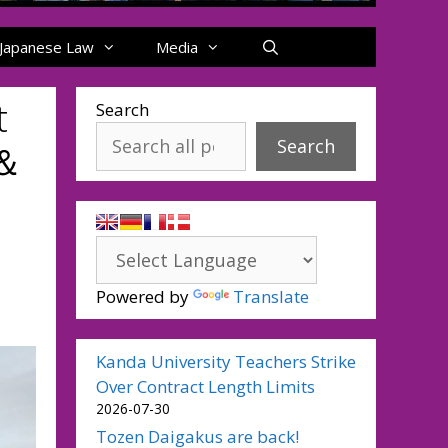
Japanese Law
Media
t
Search
Search
＆
Powered by
Translate
Kanda University Teachers Strike
Over Contract Length Limits
2026-07-30
Tozen Daigakus are back!