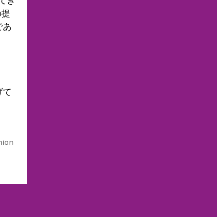
の提
であ
げて
nion