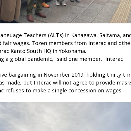
Language Teachers (ALTs) in Kanagawa, Saitama, an
d fair wages. Tozen members from Interac and othe
terac Kanto South HQ in Yokohama.
ng a global pandemic,” said one member. “Interac
e bargaining in November 2019, holding thirty-th
was made, but Interac will not agree to provide mask
rac refuses to make a single concession on wages.