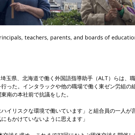
ncipals, teachers, parents, and boards of educatio
県、埼玉県、北海道で働く外国語指導助手（ALT）らは、
を行った。インタラックや他の職場で働く東ゼン労組の
関東南の本社前で抗議をした。
はハイリスクな環境で働いています」と組合員の一人が
気にもかけていないように思えます」
団体交渉を求め、これまで33回におよぶ団体交渉を開催し