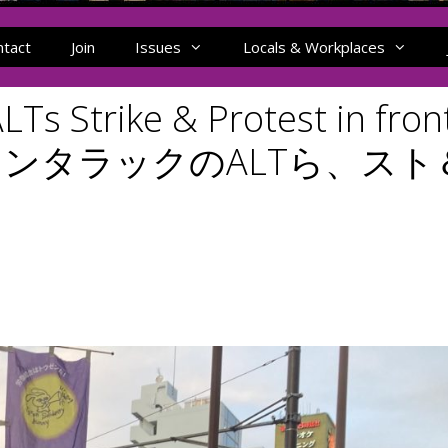
ntact
Join
Issues
Locals & Workplaces
LTs Strike & Protest in fron
のインタラックのALTら、スト