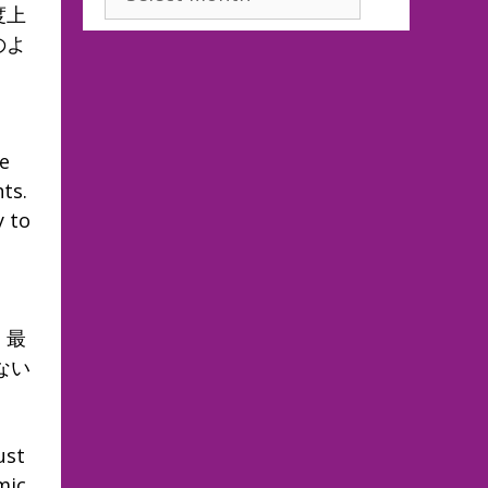
度上
のよ
te
ts.
y to
！最
ない
ust
mic