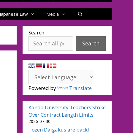
Japanese Law
Media
Search
Search
Powered by
Translate
Kanda University Teachers Strike
Over Contract Length Limits
2026-07-30
Tozen Daigakus are back!