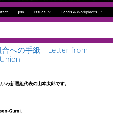
ntact
Join
Issues
Locals & Workplaces
の手紙 Letter from
 Union
いわ新選組代表の山本太郎です。
sen-Gumi.