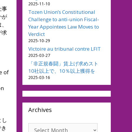
2025-11-10
仕事
Tozen Union’s Constitutional
かが
Challenge to anti-union Fiscal-
は、
Year Appointees Law Moves to
が求
Verdict
2025-10-29
Victoire au tribunal contre LFIT
2025-03-27
「非正規春闘」賃上げ求めスト
10社以上で、10％以上獲得を
e of
2025-03-16
on
Archives
とし
Archives
でき