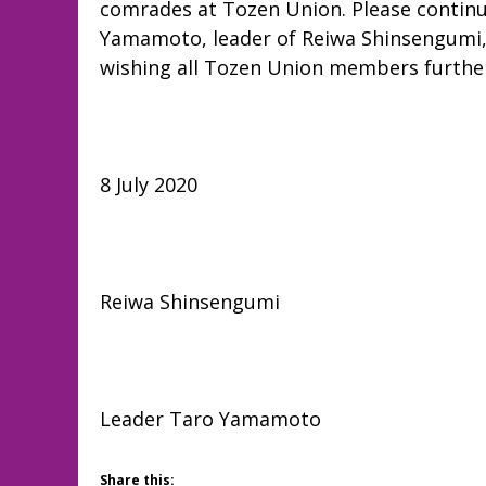
comrades at Tozen Union. Please continu
Yamamoto, leader of Reiwa Shinsengumi, l
wishing all Tozen Union members furthe
２０２０
8 July 2020
れいわ
Reiwa Shinsengumi
代表 山
Leader Taro Yamamoto
Share this: