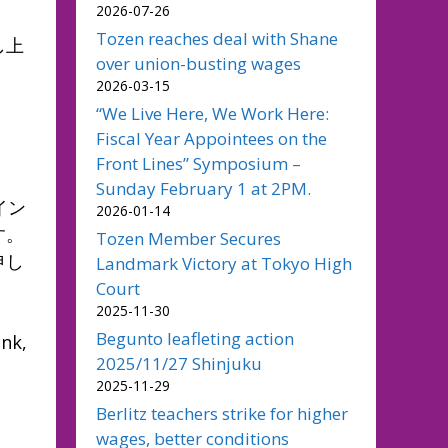
2026-07-26
Tozen reaches deal with Shane
し上
over union-busting wages
2026-03-15
“We Live Here, We Work Here:
Fiscal Year Appointees on the
Front Lines” Symposium –
Sunday February 1 at 2PM.
イン
2026-01-14
す。
Tozen Member Secures
申し
Landmark Victory at Tokyo High
Court
2025-11-30
Begunto leafleting action
ink,
2025/11/27 Shinjuku
2025-11-29
Berlitz teachers strike for higher
wages, better conditions