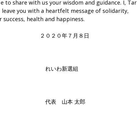
e to share with us your wisdom and guidance. I, Ta
eave you with a heartfelt message of solidarity,
r success, health and happiness.
年７月８日
新選組
本 太郎