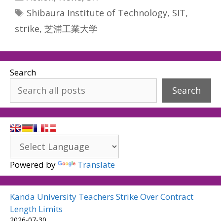
Tags
Shibaura Institute of Technology
,
SIT
,
strike
,
芝浦工業大学
Search
Search
Powered by
Translate
Kanda University Teachers Strike Over Contract
Length Limits
2026-07-30