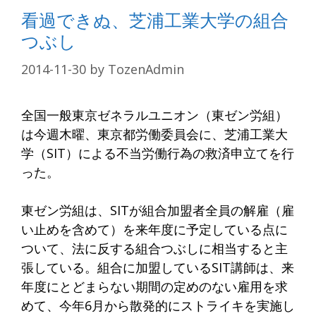
看過できぬ、芝浦工業大学の組合
つぶし
2014-11-30
by
TozenAdmin
全国一般東京ゼネラルユニオン（東ゼン労組）
は今週木曜、東京都労働委員会に、芝浦工業大
学（SIT）による不当労働行為の救済申立てを行
った。
東ゼン労組は、SITが組合加盟者全員の解雇（雇
い止めを含めて）を来年度に予定している点に
ついて、法に反する組合つぶしに相当すると主
張している。組合に加盟しているSIT講師は、来
年度にとどまらない期間の定めのない雇用を求
めて、今年6月から散発的にストライキを実施し