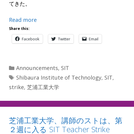
てきた。
Read more
Share this:
Facebook
Twitter
Email
Categories
Announcements
,
SIT
Tags
Shibaura Institute of Technology
,
SIT
,
strike
,
芝浦工業大学
芝浦工業大学、講師のストは、第
２週に入る SIT Teacher Strike