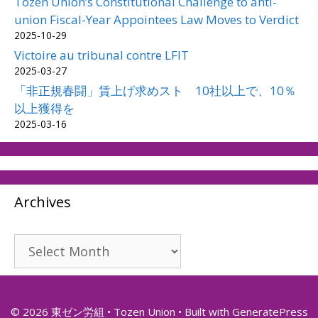
Tozen Union’s Constitutional Challenge to anti-
union Fiscal-Year Appointees Law Moves to Verdict
2025-10-29
Victoire au tribunal contre LFIT
2025-03-27
「非正規春闘」賃上げ求めスト 10社以上で、10％
以上獲得を
2025-03-16
Archives
Archives
© 2026 東ゼン労組 • Tozen Union
• Built with
GeneratePress