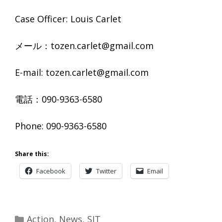
Case Officer: Louis Carlet
メール：tozen.carlet@gmail.com
E-mail: tozen.carlet@gmail.com
電話：090-9363-6580
Phone: 090-9363-6580
Share this:
Facebook
Twitter
Email
Categories
Action
,
News
,
SIT