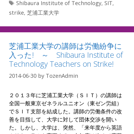
Tags
Shibaura Institute of Technology
,
SIT
,
strike
,
芝浦工業大学
芝浦工業大学の講師は労働紛争に
入った! ～ Shibaura Institute of
Technology Teachers on Strike!
2014-06-30
by
TozenAdmin
２０１３年に芝浦工業大学（ＳＩＴ）の講師は
全国一般東京ゼネラルユニオン（東ゼン労組）
でＳＩＴ支部を結成した。講師の労働条件の改
善を目指して、大学に対して団体交渉を開い
た。しかし、大学は、突然、「来年度から英語