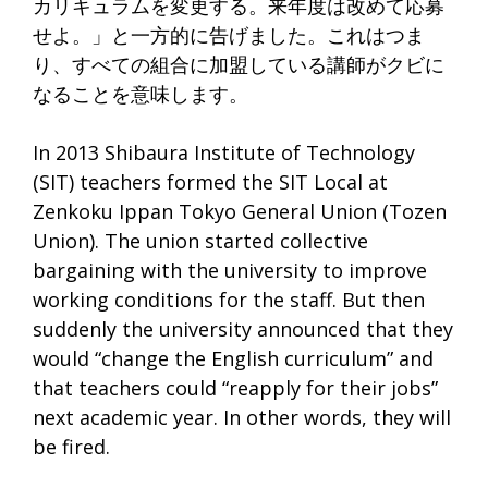
カリキュラムを変更する。来年度は改めて応募
せよ。」と一方的に告げました。これはつま
り、すべての組合に加盟している講師がクビに
なることを意味します。
In 2013 Shibaura Institute of Technology
(SIT) teachers formed the SIT Local at
Zenkoku Ippan Tokyo General Union (Tozen
Union). The union started collective
bargaining with the university to improve
working conditions for the staff. But then
suddenly the university announced that they
would “change the English curriculum” and
that teachers could “reapply for their jobs”
next academic year. In other words, they will
be fired.