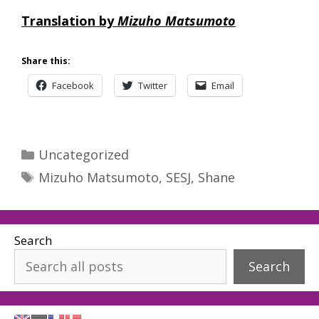
Translation by
Mizuho Matsumoto
Share this:
Facebook
Twitter
Email
Categories
Uncategorized
Tags
Mizuho Matsumoto
,
SESJ
,
Shane
Search
Search