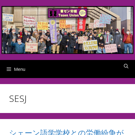
Skip
to
content
Menu
SESJ
シェーン語学学校との労働紛争が