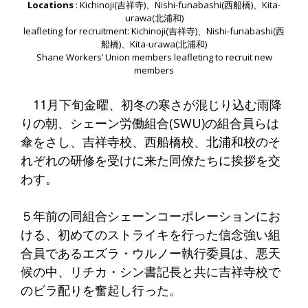
Locations
: Kichinoji(吉祥寺)、Nishi-funabashi(西船橋)、Kita-
urawa(北浦和)
leafleting for recruitment: Kichinoji(吉祥寺)、Nishi-funabashi(西
船橋)、Kita-urawa(北浦和)
Shane Workers’ Union members leafleting to recruit new
members
11月下旬金曜、初冬の寒さが混じり込む雨降
りの朝、シェーン労働組合(SWU)の組合員らは
傘をさし、吉祥寺校、西船橋校、北浦和校のそ
れぞれの研修を受けに来た同僚たちに挨拶を交
わす。
５年前の同組合シェーンコーポレーションにお
ける、初めてのストライキを行った信念強い組
合員であるエズラ・ウルノー執行委員は、悪天
候の中、リチカ・シン書記長と共に吉祥寺校で
のビラ配りを奮起し行った。