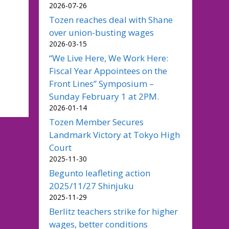
2026-07-26
Tozen reaches deal with Shane
over union-busting wages
2026-03-15
“We Live Here, We Work Here:
Fiscal Year Appointees on the
Front Lines” Symposium –
Sunday February 1 at 2PM.
2026-01-14
Tozen Member Secures
Landmark Victory at Tokyo High
Court
2025-11-30
Begunto leafleting action
2025/11/27 Shinjuku
2025-11-29
Berlitz teachers strike for higher
wages, better conditions