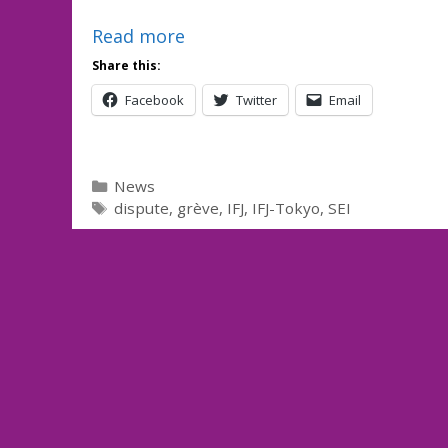
Read more
Share this:
Facebook
Twitter
Email
Categories
News
Tags
dispute
,
grève
,
IFJ
,
IFJ-Tokyo
,
SEI