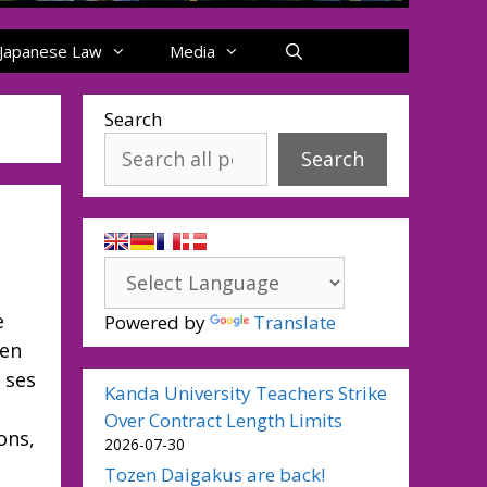
Japanese Law
Media
Search
Search
e
Powered by
Translate
 en
r ses
Kanda University Teachers Strike
Over Contract Length Limits
ons,
2026-07-30
Tozen Daigakus are back!