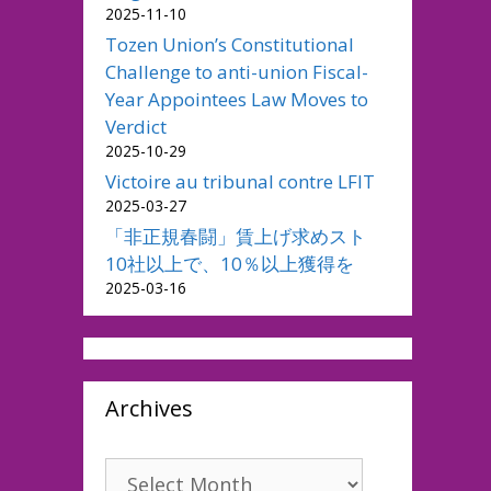
2025-11-10
Tozen Union’s Constitutional
Challenge to anti-union Fiscal-
Year Appointees Law Moves to
Verdict
2025-10-29
Victoire au tribunal contre LFIT
2025-03-27
「非正規春闘」賃上げ求めスト
10社以上で、10％以上獲得を
2025-03-16
Archives
Archives