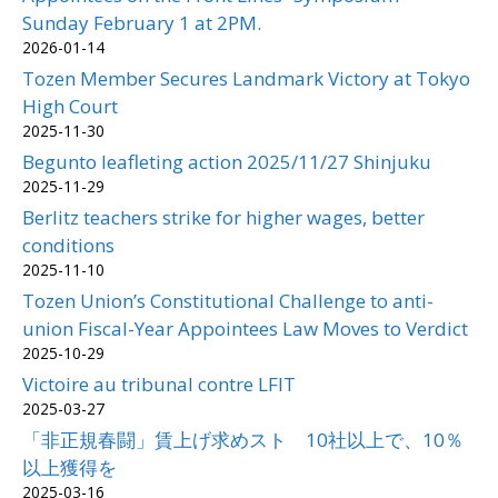
Sunday February 1 at 2PM.
2026-01-14
Tozen Member Secures Landmark Victory at Tokyo
High Court
2025-11-30
Begunto leafleting action 2025/11/27 Shinjuku
2025-11-29
Berlitz teachers strike for higher wages, better
conditions
2025-11-10
Tozen Union’s Constitutional Challenge to anti-
union Fiscal-Year Appointees Law Moves to Verdict
2025-10-29
Victoire au tribunal contre LFIT
2025-03-27
「非正規春闘」賃上げ求めスト 10社以上で、10％
以上獲得を
2025-03-16