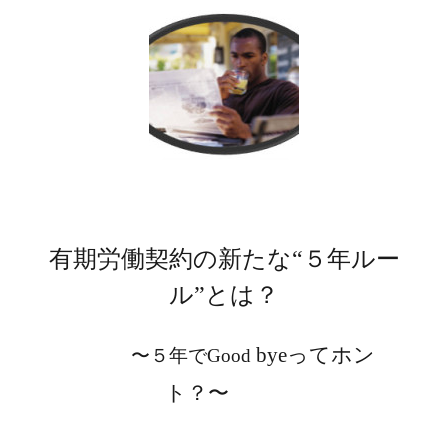
有期労働契約の新たな“５年ルー
ル”とは？
bye
ってホン
〜５年で
Good
ト？〜