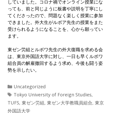
していました。コロナ禍でオンライン授業にな
っても、前と同じように板書や説明を丁寧にし
てくださったので、問題なく楽しく授業に参加
できました。外大生がルボア先生の授業をまた
受けられるようになることを、心から願ってい
ます。
東ゼン労組とルボワ先生の外大復職を求める会
は、東京外国語大学に対し、一日も早くルボワ
組合員の解雇撤回するよう求め、今後も闘う姿
勢を示したい。
Categories
Uncategorized
Tags
Tokyo University of Foreign Studies
,
TUFS
,
東ゼン労組
,
東ゼン大学教職員組合
,
東京
外国語大学