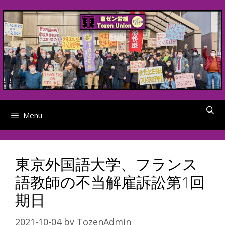
Skip
to
content
Menu
東京外国語大学、フランス
語教師の不当解雇訴訟第1回
期日
2021-10-04
by
TozenAdmin