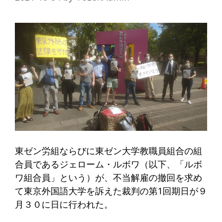
東ゼン労組ならびに東ゼン大学教職員組合の組
合員であるジェローム・ルボワ（以下、「ルボ
ワ組合員」という）が、不当解雇の撤回を求め
て東京外国語大学を訴えた裁判の第1回期日が９
月３０に日に行われた。