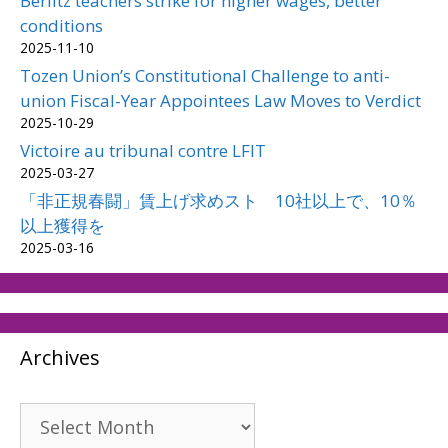
Berlitz teachers strike for higher wages, better
conditions
2025-11-10
Tozen Union’s Constitutional Challenge to anti-
union Fiscal-Year Appointees Law Moves to Verdict
2025-10-29
Victoire au tribunal contre LFIT
2025-03-27
「非正規春闘」賃上げ求めスト 10社以上で、10％
以上獲得を
2025-03-16
Archives
Archives