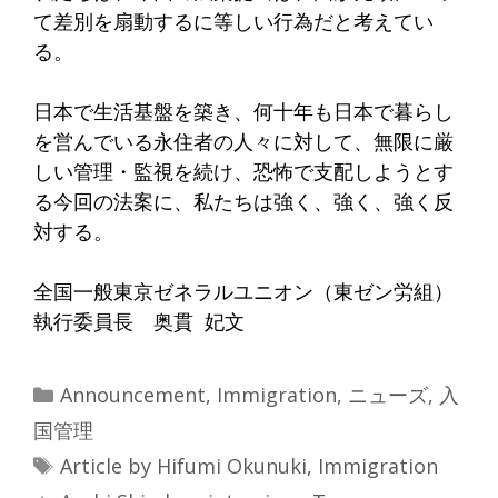
て差別を扇動するに等しい行為だと考えてい
る。
日本で生活基盤を築き、何十年も日本で暮らし
を営んでいる永住者の人々に対して、無限に厳
しい管理・監視を続け、恐怖で支配しようとす
る今回の法案に、私たちは強く、強く、強く反
対する。
全国一般東京ゼネラルユニオン（東ゼン労組）
執行委員長 奥貫 妃文
Categories
Announcement
,
Immigration
,
ニューズ
,
入
国管理
Tags
Article by Hifumi Okunuki
,
Immigration