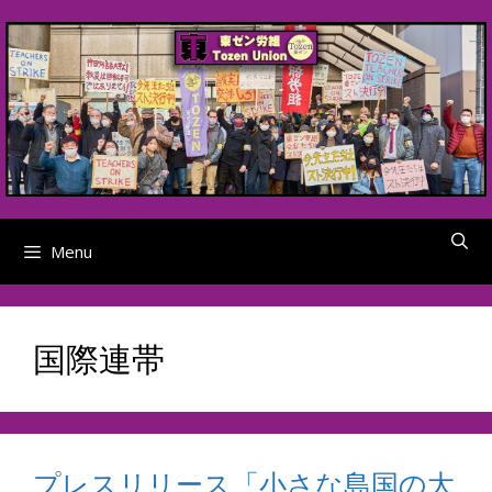
Skip
to
content
Menu
国際連帯
プレスリリース「小さな島国の大