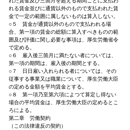
れた賃金及び三箇月を超える期間ごとに支払わ
れる賃金並びに通貨以外のもので支払われた賃
金で一定の範囲に属しないものは算入しない。
○５
賃金が通貨以外のもので支払われる場
合、第一項の賃金の総額に算入すべきものの範
囲及び評価に関し必要な事項は、厚生労働省令
で定める。
○６
雇入後三箇月に満たない者については、
第一項の期間は、雇入後の期間とする。
○７
日日雇い入れられる者については、その
従事する事業又は職業について、厚生労働大臣
の定める金額を平均賃金とする。
○８
第一項乃至第六項によつて算定し得ない
場合の平均賃金は、厚生労働大臣の定めるとこ
ろによる。
第二章 労働契約
（この法律違反の契約）