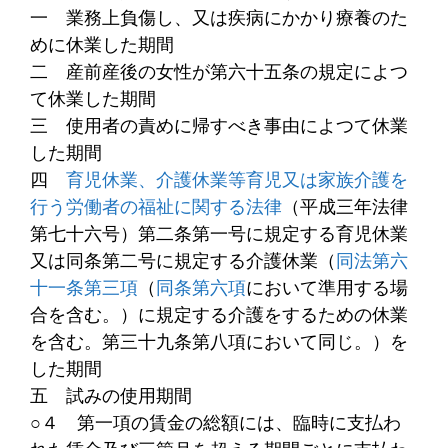
一
業務上負傷し、又は疾病にかかり療養のた
めに休業した期間
二
産前産後の女性が第六十五条の規定によつ
て休業した期間
三
使用者の責めに帰すべき事由によつて休業
した期間
四
育児休業、介護休業等育児又は家族介護を
行う労働者の福祉に関する法律
（平成三年法律
第七十六号）第二条第一号に規定する育児休業
又は同条第二号に規定する介護休業（
同法第六
十一条第三項
（
同条第六項
において準用する場
合を含む。）に規定する介護をするための休業
を含む。第三十九条第八項において同じ。）を
した期間
五
試みの使用期間
○４
第一項の賃金の総額には、臨時に支払わ