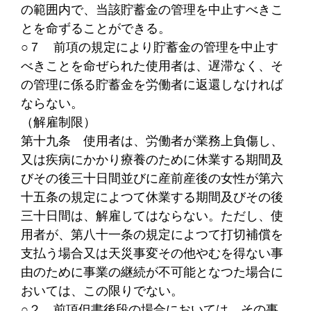
の範囲内で、当該貯蓄金の管理を中止すべきこ
とを命ずることができる。
○７
前項の規定により貯蓄金の管理を中止す
べきことを命ぜられた使用者は、遅滞なく、そ
の管理に係る貯蓄金を労働者に返還しなければ
ならない。
（解雇制限）
第十九条
使用者は、労働者が業務上負傷し、
又は疾病にかかり療養のために休業する期間及
びその後三十日間並びに産前産後の女性が第六
十五条の規定によつて休業する期間及びその後
三十日間は、解雇してはならない。ただし、使
用者が、第八十一条の規定によつて打切補償を
支払う場合又は天災事変その他やむを得ない事
由のために事業の継続が不可能となつた場合に
おいては、この限りでない。
○２
前項但書後段の場合においては、その事